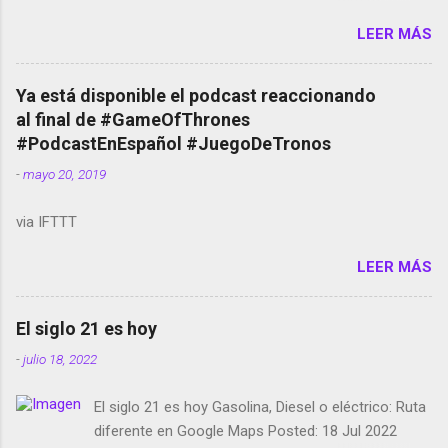
Amazon llega a Colombia y Argentina Habrá 5a
LEER MÁS
temporada de Black Mirror Twitter deja de verificar
cuentas Responden los fotógrafos Brian May y el
copyright en Instagram Música y vídeo selfies en la
Ya está disponible el podcast reaccionando
red social Riddley Scott saca a Kevin Spacey de su
al final de #GameOfThrones
película Francisco regaña a los que usan el
#PodcastEnEspañol #JuegoDeTronos
smartphone en sus misas La serie de la Tierra
-
mayo 20, 2019
Media GoBee - StartUp de bicicletas de alquiler
Stop Motion en Instagram Vodafone: me siento
via IFTTT
tumbado. Amazon Music: Chingo yo, chingas tu...
http://amzn.to/2z1UkPK Wifi en el avión #Jpod17
LEER MÁS
Live Photos en Google Photos Llegando Partimos
Dictados en Android El tamaño y su importancia...
El siglo 21 es hoy
-
julio 18, 2022
El siglo 21 es hoy Gasolina, Diesel o eléctrico: Ruta
diferente en Google Maps Posted: 18 Jul 2022