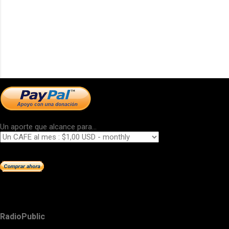
Un aporte que alcance para...
RadioPublic