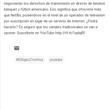
negociando los derechos de transmisión en directo de béisbol,
básquet y fútbol americano. Eso significa que ofrecería más
que Netflix, poniéndose en el nivel de un operador de televisión
por suscripción en lugar de un servicio de Internet. ¿Podrá
hacerlo? Es seguro que los canales tradicionales se van a
oponer. Suscríbete en YouTube http://ift.tt/1qxlqRF
#ElSiglo21esHoy
youtube
C
o
m
e
n
t