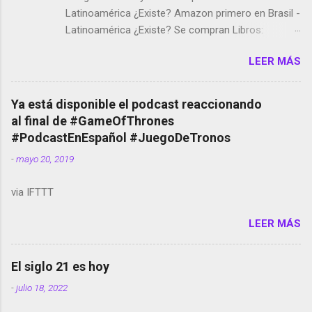
Latinoamérica ¿Existe? Amazon primero en Brasil -
Latinoamérica ¿Existe? Se compran Libros:
Amazon llega a Colombia y Argentina Habrá 5a
LEER MÁS
temporada de Black Mirror Twitter deja de verificar
cuentas Responden los fotógrafos Brian May y el
copyright en Instagram Música y vídeo selfies en la
Ya está disponible el podcast reaccionando
red social Riddley Scott saca a Kevin Spacey de su
al final de #GameOfThrones
película Francisco regaña a los que usan el
#PodcastEnEspañol #JuegoDeTronos
smartphone en sus misas La serie de la Tierra
-
mayo 20, 2019
Media GoBee - StartUp de bicicletas de alquiler
Stop Motion en Instagram Vodafone: me siento
via IFTTT
tumbado. Amazon Music: Chingo yo, chingas tu...
http://amzn.to/2z1UkPK Wifi en el avión #Jpod17
LEER MÁS
Live Photos en Google Photos Llegando Partimos
Dictados en Android El tamaño y su importancia...
El siglo 21 es hoy
-
julio 18, 2022