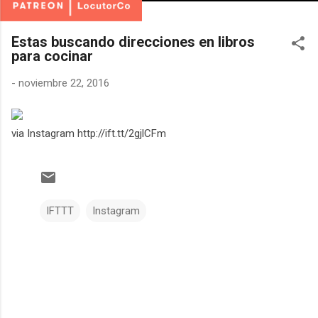
Estas buscando direcciones en libros
para cocinar
-
noviembre 22, 2016
via Instagram http://ift.tt/2gjlCFm
IFTTT
Instagram
C
o
m
e