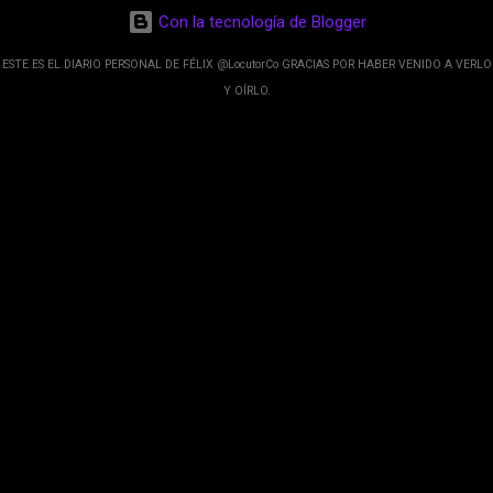
desarrolladores de Alphabet, la compañía matriz
Con la tecnología de Blogger
de Google; y por el otro lado tenemos el
crecimiento de Google Maps con lo que
ESTE ES EL DIARIO PERSONAL DE FÉLIX @LocutorCo GRACIAS POR HABER VENIDO A VERLO
informamos los usuarios reseñas del lugares
Y OÍRLO.
indicaciones p...