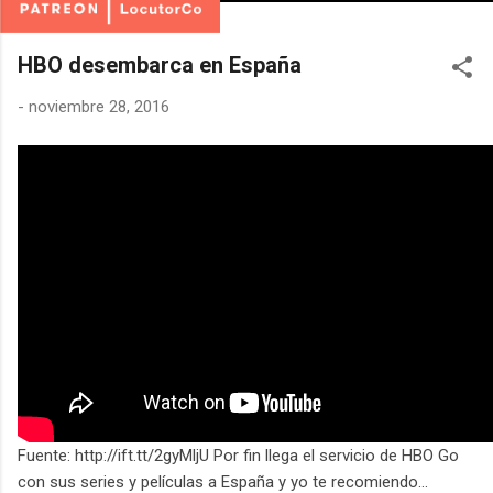
HBO desembarca en España
-
noviembre 28, 2016
Fuente: http://ift.tt/2gyMljU Por fin llega el servicio de HBO Go
con sus series y películas a España y yo te recomiendo...