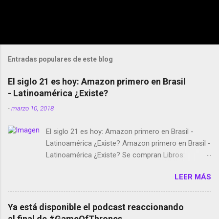
Entradas populares de este blog
El siglo 21 es hoy: Amazon primero en Brasil
- Latinoamérica ¿Existe?
-
marzo 10, 2018
El siglo 21 es hoy: Amazon primero en Brasil -
Latinoamérica ¿Existe? Amazon primero en Brasil -
Latinoamérica ¿Existe? Se compran Libros:
Amazon llega a Colombia y Argentina Habrá 5a
LEER MÁS
temporada de Black Mirror Twitter deja de verificar
cuentas Responden los fotógrafos Brian May y el
copyright en Instagram Música y vídeo selfies en la
Ya está disponible el podcast reaccionando
red social Riddley Scott saca a Kevin Spacey de su
al final de #GameOfThrones