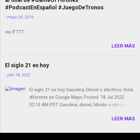
película Francisco regaña a los que usan el
#PodcastEnEspañol #JuegoDeTronos
smartphone en sus misas La serie de la Tierra
-
mayo 20, 2019
Media GoBee - StartUp de bicicletas de alquiler
Stop Motion en Instagram Vodafone: me siento
via IFTTT
tumbado. Amazon Music: Chingo yo, chingas tu...
http://amzn.to/2z1UkPK Wifi en el avión #Jpod17
LEER MÁS
Live Photos en Google Photos Llegando Partimos
Dictados en Android El tamaño y su importancia...
El siglo 21 es hoy
-
julio 18, 2022
El siglo 21 es hoy Gasolina, Diesel o eléctrico: Ruta
diferente en Google Maps Posted: 18 Jul 2022
02:10 AM PDT Gasolina, diesel, híbrido o eléctrico:
según el motor podrás tener una ruta diferente en
LEER MÁS
Google Maps. Google Maps continúa
evolucionando todos los días en dos sentidos uno
de esos sentidos es lo que hacen los