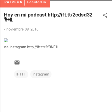
Hoy en mi podcast http://ift.tt/2cdsd32
🎙📲.
-
noviembre 08, 2016
via Instagram http://ift.tt/2fBNF1i
IFTTT
Instagram
C
o
m
e