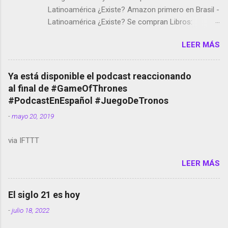
Latinoamérica ¿Existe? Amazon primero en Brasil -
Latinoamérica ¿Existe? Se compran Libros:
Amazon llega a Colombia y Argentina Habrá 5a
LEER MÁS
temporada de Black Mirror Twitter deja de verificar
cuentas Responden los fotógrafos Brian May y el
copyright en Instagram Música y vídeo selfies en la
Ya está disponible el podcast reaccionando
red social Riddley Scott saca a Kevin Spacey de su
al final de #GameOfThrones
película Francisco regaña a los que usan el
#PodcastEnEspañol #JuegoDeTronos
smartphone en sus misas La serie de la Tierra
-
mayo 20, 2019
Media GoBee - StartUp de bicicletas de alquiler
Stop Motion en Instagram Vodafone: me siento
via IFTTT
tumbado. Amazon Music: Chingo yo, chingas tu...
http://amzn.to/2z1UkPK Wifi en el avión #Jpod17
LEER MÁS
Live Photos en Google Photos Llegando Partimos
Dictados en Android El tamaño y su importancia...
El siglo 21 es hoy
-
julio 18, 2022