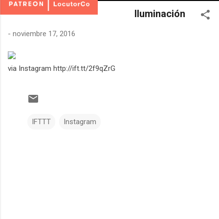
Iluminación
-
noviembre 17, 2016
via Instagram http://ift.tt/2f9qZrG
IFTTT
Instagram
C
o
m
e
n
t