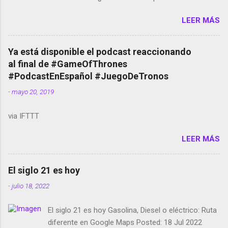
Amazon llega a Colombia y Argentina Habrá 5a
LEER MÁS
temporada de Black Mirror Twitter deja de verificar
cuentas Responden los fotógrafos Brian May y el
copyright en Instagram Música y vídeo selfies en la
Ya está disponible el podcast reaccionando
red social Riddley Scott saca a Kevin Spacey de su
al final de #GameOfThrones
película Francisco regaña a los que usan el
#PodcastEnEspañol #JuegoDeTronos
smartphone en sus misas La serie de la Tierra
-
mayo 20, 2019
Media GoBee - StartUp de bicicletas de alquiler
Stop Motion en Instagram Vodafone: me siento
via IFTTT
tumbado. Amazon Music: Chingo yo, chingas tu...
http://amzn.to/2z1UkPK Wifi en el avión #Jpod17
LEER MÁS
Live Photos en Google Photos Llegando Partimos
Dictados en Android El tamaño y su importancia...
El siglo 21 es hoy
-
julio 18, 2022
El siglo 21 es hoy Gasolina, Diesel o eléctrico: Ruta
diferente en Google Maps Posted: 18 Jul 2022