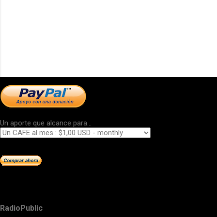
Un aporte que alcance para...
RadioPublic