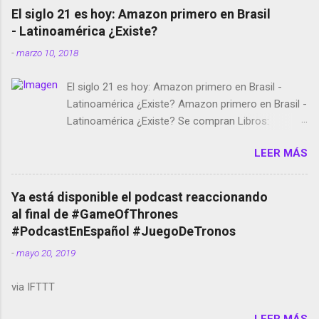
El siglo 21 es hoy: Amazon primero en Brasil
- Latinoamérica ¿Existe?
-
marzo 10, 2018
El siglo 21 es hoy: Amazon primero en Brasil -
Latinoamérica ¿Existe? Amazon primero en Brasil -
Latinoamérica ¿Existe? Se compran Libros:
Amazon llega a Colombia y Argentina Habrá 5a
LEER MÁS
temporada de Black Mirror Twitter deja de verificar
cuentas Responden los fotógrafos Brian May y el
copyright en Instagram Música y vídeo selfies en la
Ya está disponible el podcast reaccionando
red social Riddley Scott saca a Kevin Spacey de su
al final de #GameOfThrones
película Francisco regaña a los que usan el
#PodcastEnEspañol #JuegoDeTronos
smartphone en sus misas La serie de la Tierra
-
mayo 20, 2019
Media GoBee - StartUp de bicicletas de alquiler
Stop Motion en Instagram Vodafone: me siento
via IFTTT
tumbado. Amazon Music: Chingo yo, chingas tu...
http://amzn.to/2z1UkPK Wifi en el avión #Jpod17
LEER MÁS