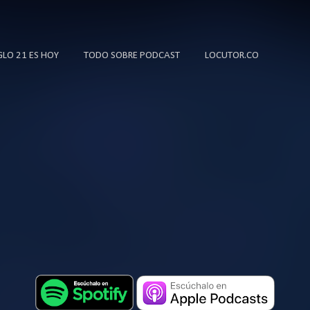
Ir al contenido principal
IGLO 21 ES HOY
TODO SOBRE PODCAST
LOCUTOR.CO