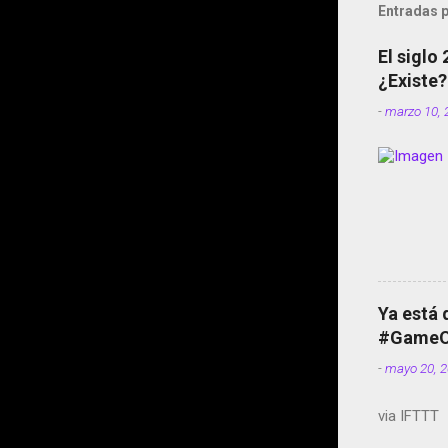
Entradas p
El siglo
¿Existe?
-
marzo 10, 
Ya está 
#GameOf
-
mayo 20, 
via IFTTT