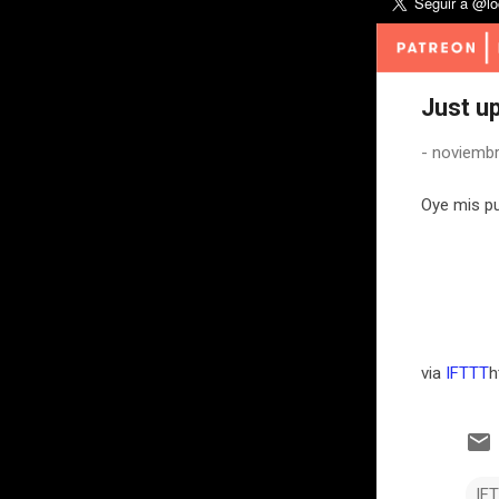
Just up
-
noviembr
Oye mis pu
via
IFTTT
h
IF