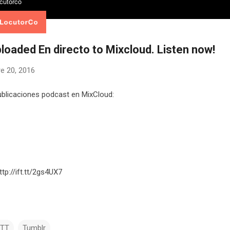
loaded En directo to Mixcloud. Listen now!
e 20, 2016
blicaciones podcast en MixCloud:
ttp://ift.tt/2gs4UX7
TTT
Tumblr