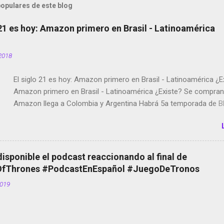
opulares de este blog
 21 es hoy: Amazon primero en Brasil - Latinoamérica
2018
El siglo 21 es hoy: Amazon primero en Brasil - Latinoamérica ¿E
Amazon primero en Brasil - Latinoamérica ¿Existe? Se compran 
Amazon llega a Colombia y Argentina Habrá 5a temporada de Bl
Twitter deja de verificar cuentas Responden los fotógrafos Bria
copyright en Instagram Música y vídeo selfies en la red social Ri
Scott saca a Kevin Spacey de su película Francisco regaña a lo
el smartphone en sus misas La serie de la Tierra Media GoBee -
disponible el podcast reaccionando al final de
de bicicletas de alquiler Stop Motion en Instagram Vodafone: m
Thrones #PodcastEnEspañol #JuegoDeTronos
tumbado. Amazon Music: Chingo yo, chingas tu... http://amzn.t
2019
Wifi en el avión #Jpod17 Live Photos en Google Photos Llegan
Partimos Dictados en Android El tamaño y su importancia...