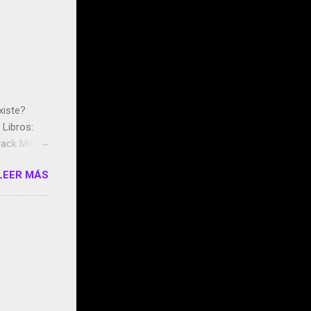
xiste?
Libros:
ack Mirror
n May y el
LEER MÁS
ddley
s que usan
 StartUp
e siento
o/2z1UkPK
do