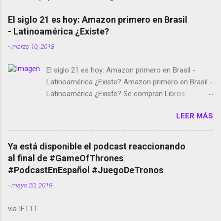
El siglo 21 es hoy: Amazon primero en Brasil
- Latinoamérica ¿Existe?
-
marzo 10, 2018
El siglo 21 es hoy: Amazon primero en Brasil -
Latinoamérica ¿Existe? Amazon primero en Brasil -
Latinoamérica ¿Existe? Se compran Libros:
Amazon llega a Colombia y Argentina Habrá 5a
LEER MÁS
temporada de Black Mirror Twitter deja de verificar
cuentas Responden los fotógrafos Brian May y el
copyright en Instagram Música y vídeo selfies en la
Ya está disponible el podcast reaccionando
red social Riddley Scott saca a Kevin Spacey de su
al final de #GameOfThrones
película Francisco regaña a los que usan el
#PodcastEnEspañol #JuegoDeTronos
smartphone en sus misas La serie de la Tierra
-
mayo 20, 2019
Media GoBee - StartUp de bicicletas de alquiler
Stop Motion en Instagram Vodafone: me siento
via IFTTT
tumbado. Amazon Music: Chingo yo, chingas tu...