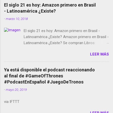
El siglo 21 es hoy: Amazon primero en Brasil
- Latinoamérica ¿Existe?
-
marzo 10, 2018
El siglo 21 es hoy: Amazon primero en Brasil -
Latinoamérica ¿Existe? Amazon primero en Brasil -
Latinoamérica ¿Existe? Se compran Libros:
Amazon llega a Colombia y Argentina Habrá 5a
LEER MÁS
temporada de Black Mirror Twitter deja de verificar
cuentas Responden los fotógrafos Brian May y el
copyright en Instagram Música y vídeo selfies en la
Ya está disponible el podcast reaccionando
red social Riddley Scott saca a Kevin Spacey de su
al final de #GameOfThrones
película Francisco regaña a los que usan el
#PodcastEnEspañol #JuegoDeTronos
smartphone en sus misas La serie de la Tierra
-
mayo 20, 2019
Media GoBee - StartUp de bicicletas de alquiler
Stop Motion en Instagram Vodafone: me siento
via IFTTT
tumbado. Amazon Music: Chingo yo, chingas tu...
http://amzn.to/2z1UkPK Wifi en el avión #Jpod17
LEER MÁS