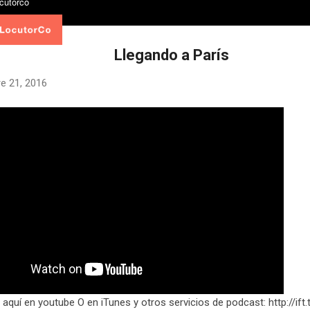
Llegando a París
e 21, 2016
 aquí en youtube O en iTunes y otros servicios de podcast: http://ift