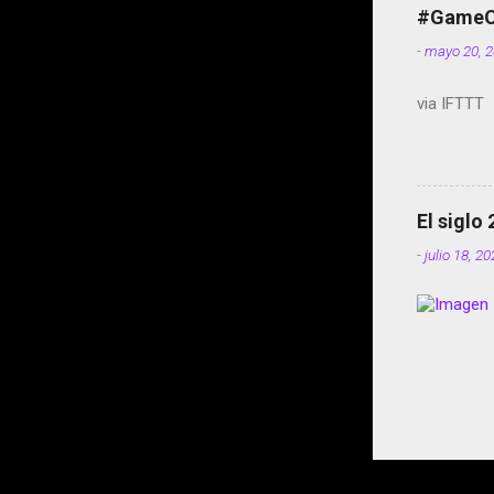
#GameOf
-
mayo 20, 
via IFTTT
El siglo
-
julio 18, 2