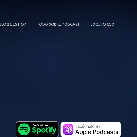
Ir al contenido principal
IGLO 21 ES HOY
TODO SOBRE PODCAST
LOCUTOR.CO