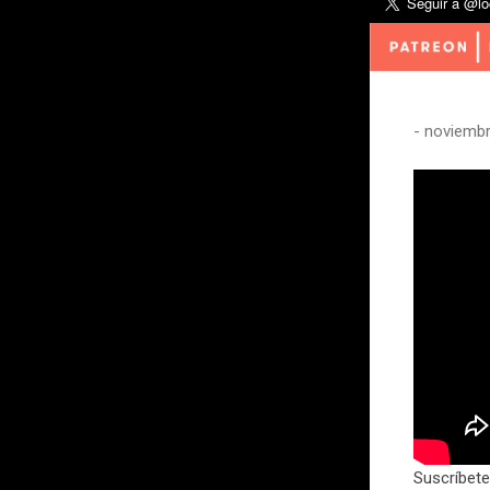
-
noviembr
Suscríbete