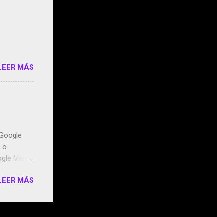
e siento
o/2z1UkPK
do
LEER MÁS
n Google
o o
ogle Maps.
ntidos uno
LEER MÁS
t, la
miento de
ugares