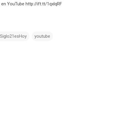
 en YouTube http://ift.tt/1qxlqRF
lSiglo21esHoy
youtube