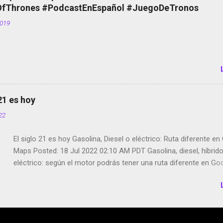
de bicicletas de alquiler Stop Motion en Instagram Vodafone: m
Thrones #PodcastEnEspañol #JuegoDeTronos
tumbado. Amazon Music: Chingo yo, chingas tu... http://amzn.t
2019
Wifi en el avión #Jpod17 Live Photos en Google Photos Llegan
Partimos Dictados en Android El tamaño y su importancia...
 21 es hoy
022
El siglo 21 es hoy Gasolina, Diesel o eléctrico: Ruta diferente e
Maps Posted: 18 Jul 2022 02:10 AM PDT Gasolina, diesel, híbrid
eléctrico: según el motor podrás tener una ruta diferente en Go
Google Maps continúa evolucionando todos los días en dos se
de esos sentidos es lo que hacen los desarrolladores de Alphabe
compañía matriz de Google; y por el otro lado tenemos el creci
Google Maps con lo que informamos los usuarios reseñas del l
indicaciones p...