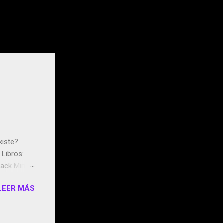
xiste?
Libros:
ack Mirror
n May y el
LEER MÁS
ddley
s que usan
 StartUp