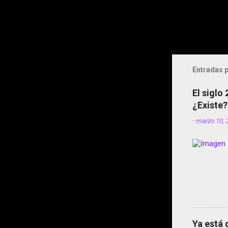
Entradas p
El siglo
¿Existe?
-
marzo 10, 
Ya está 