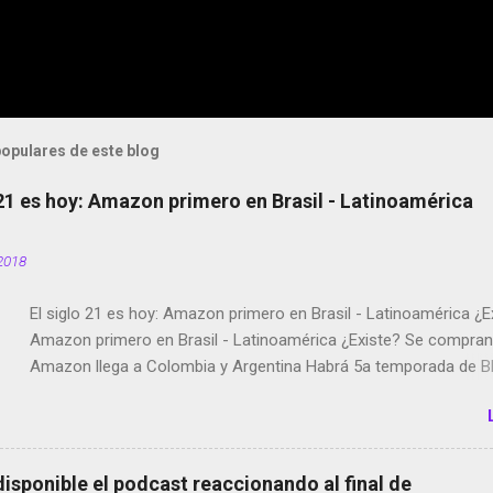
opulares de este blog
 21 es hoy: Amazon primero en Brasil - Latinoamérica
2018
El siglo 21 es hoy: Amazon primero en Brasil - Latinoamérica ¿E
Amazon primero en Brasil - Latinoamérica ¿Existe? Se compran 
Amazon llega a Colombia y Argentina Habrá 5a temporada de Bl
Twitter deja de verificar cuentas Responden los fotógrafos Bria
copyright en Instagram Música y vídeo selfies en la red social Ri
Scott saca a Kevin Spacey de su película Francisco regaña a lo
el smartphone en sus misas La serie de la Tierra Media GoBee -
disponible el podcast reaccionando al final de