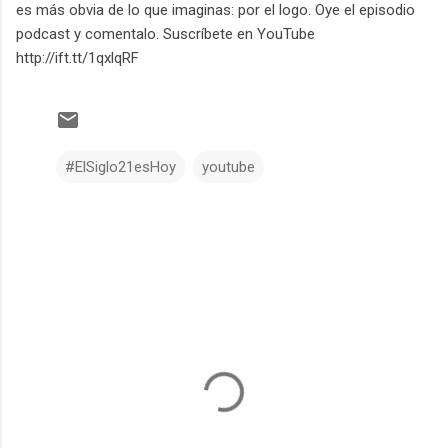
es más obvia de lo que imaginas: por el logo. Oye el episodio
podcast y comentalo. Suscríbete en YouTube
http://ift.tt/1qxlqRF
#ElSiglo21esHoy
youtube
C
o
m
e
n
t
a
r
i