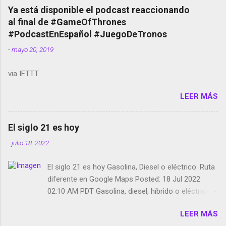
copyright en Instagram Música y vídeo selfies en la
Ya está disponible el podcast reaccionando
red social Riddley Scott saca a Kevin Spacey de su
al final de #GameOfThrones
película Francisco regaña a los que usan el
#PodcastEnEspañol #JuegoDeTronos
smartphone en sus misas La serie de la Tierra
-
mayo 20, 2019
Media GoBee - StartUp de bicicletas de alquiler
Stop Motion en Instagram Vodafone: me siento
via IFTTT
tumbado. Amazon Music: Chingo yo, chingas tu...
http://amzn.to/2z1UkPK Wifi en el avión #Jpod17
LEER MÁS
Live Photos en Google Photos Llegando Partimos
Dictados en Android El tamaño y su importancia...
El siglo 21 es hoy
-
julio 18, 2022
El siglo 21 es hoy Gasolina, Diesel o eléctrico: Ruta
diferente en Google Maps Posted: 18 Jul 2022
02:10 AM PDT Gasolina, diesel, híbrido o eléctrico:
según el motor podrás tener una ruta diferente en
LEER MÁS
Google Maps. Google Maps continúa