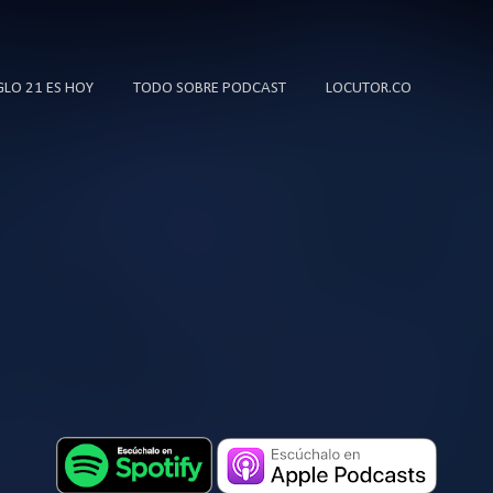
Ir al contenido principal
IGLO 21 ES HOY
TODO SOBRE PODCAST
LOCUTOR.CO