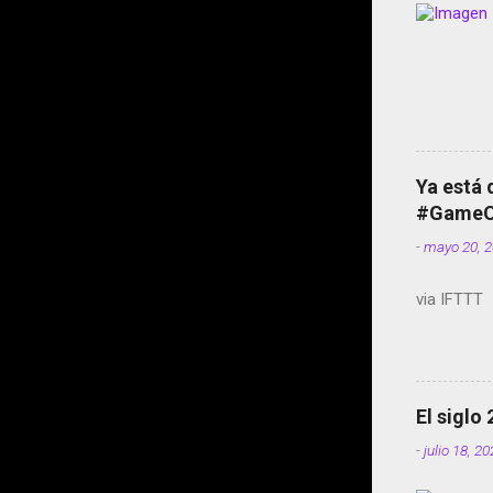
Ya está 
#GameOf
-
mayo 20, 
via IFTTT
El siglo
-
julio 18, 2