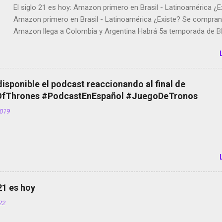
El siglo 21 es hoy: Amazon primero en Brasil - Latinoamérica ¿E
Amazon primero en Brasil - Latinoamérica ¿Existe? Se compran 
Amazon llega a Colombia y Argentina Habrá 5a temporada de Bl
Twitter deja de verificar cuentas Responden los fotógrafos Bria
copyright en Instagram Música y vídeo selfies en la red social Ri
Scott saca a Kevin Spacey de su película Francisco regaña a lo
el smartphone en sus misas La serie de la Tierra Media GoBee -
disponible el podcast reaccionando al final de
de bicicletas de alquiler Stop Motion en Instagram Vodafone: m
Thrones #PodcastEnEspañol #JuegoDeTronos
tumbado. Amazon Music: Chingo yo, chingas tu... http://amzn.t
2019
Wifi en el avión #Jpod17 Live Photos en Google Photos Llegan
Partimos Dictados en Android El tamaño y su importancia...
 21 es hoy
022