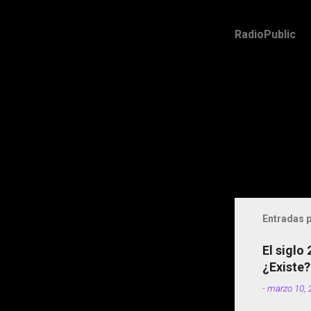
RadioPublic
Entradas p
El siglo
¿Existe?
-
marzo 10, 