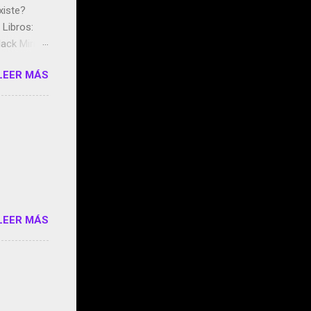
xiste?
Libros:
ack Mirror
n May y el
LEER MÁS
ddley
s que usan
 StartUp
e siento
o/2z1UkPK
do
LEER MÁS