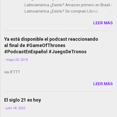
Latinoamérica ¿Existe? Amazon primero en Brasil -
Latinoamérica ¿Existe? Se compran Libros:
Amazon llega a Colombia y Argentina Habrá 5a
LEER MÁS
temporada de Black Mirror Twitter deja de verificar
cuentas Responden los fotógrafos Brian May y el
copyright en Instagram Música y vídeo selfies en la
Ya está disponible el podcast reaccionando
red social Riddley Scott saca a Kevin Spacey de su
al final de #GameOfThrones
película Francisco regaña a los que usan el
#PodcastEnEspañol #JuegoDeTronos
smartphone en sus misas La serie de la Tierra
-
mayo 20, 2019
Media GoBee - StartUp de bicicletas de alquiler
Stop Motion en Instagram Vodafone: me siento
via IFTTT
tumbado. Amazon Music: Chingo yo, chingas tu...
http://amzn.to/2z1UkPK Wifi en el avión #Jpod17
LEER MÁS
Live Photos en Google Photos Llegando Partimos
Dictados en Android El tamaño y su importancia...
El siglo 21 es hoy
-
julio 18, 2022