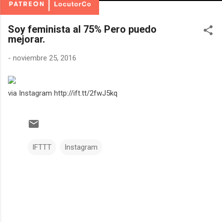
Soy feminista al 75% Pero puedo
mejorar.
-
noviembre 25, 2016
via Instagram http://ift.tt/2fwJ5kq
IFTTT
Instagram
C
o
m
e