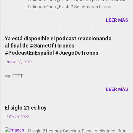
Latinoamérica ¿Existe? Se compran Libros:
Amazon llega a Colombia y Argentina Habrá 5a
LEER MÁS
temporada de Black Mirror Twitter deja de verificar
cuentas Responden los fotógrafos Brian May y el
copyright en Instagram Música y vídeo selfies en la
Ya está disponible el podcast reaccionando
red social Riddley Scott saca a Kevin Spacey de su
al final de #GameOfThrones
película Francisco regaña a los que usan el
#PodcastEnEspañol #JuegoDeTronos
smartphone en sus misas La serie de la Tierra
-
mayo 20, 2019
Media GoBee - StartUp de bicicletas de alquiler
Stop Motion en Instagram Vodafone: me siento
via IFTTT
tumbado. Amazon Music: Chingo yo, chingas tu...
http://amzn.to/2z1UkPK Wifi en el avión #Jpod17
LEER MÁS
Live Photos en Google Photos Llegando Partimos
Dictados en Android El tamaño y su importancia...
El siglo 21 es hoy
-
julio 18, 2022
El siglo 21 es hoy Gasolina, Diesel o eléctrico: Ruta