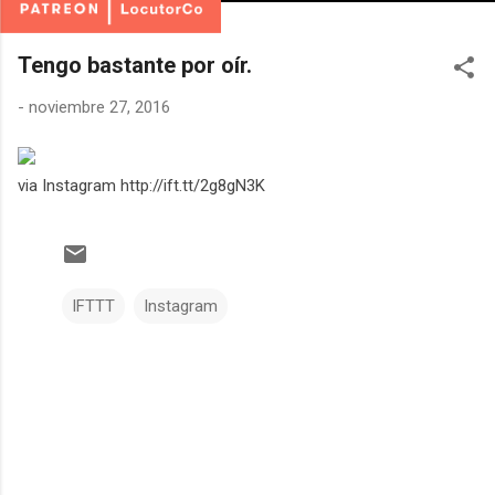
Tengo bastante por oír.
-
noviembre 27, 2016
via Instagram http://ift.tt/2g8gN3K
IFTTT
Instagram
C
o
m
e
n