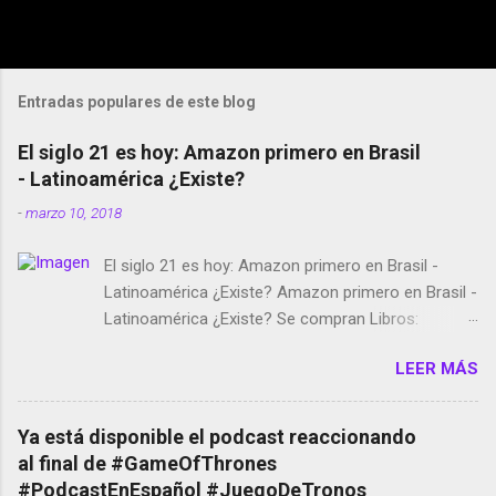
Entradas populares de este blog
El siglo 21 es hoy: Amazon primero en Brasil
- Latinoamérica ¿Existe?
-
marzo 10, 2018
El siglo 21 es hoy: Amazon primero en Brasil -
Latinoamérica ¿Existe? Amazon primero en Brasil -
Latinoamérica ¿Existe? Se compran Libros:
Amazon llega a Colombia y Argentina Habrá 5a
LEER MÁS
temporada de Black Mirror Twitter deja de verificar
cuentas Responden los fotógrafos Brian May y el
copyright en Instagram Música y vídeo selfies en la
Ya está disponible el podcast reaccionando
red social Riddley Scott saca a Kevin Spacey de su
al final de #GameOfThrones
película Francisco regaña a los que usan el
#PodcastEnEspañol #JuegoDeTronos