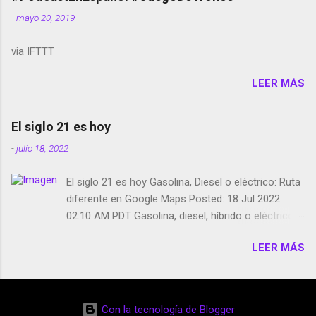
smartphone en sus misas La serie de la Tierra
-
mayo 20, 2019
Media GoBee - StartUp de bicicletas de alquiler
Stop Motion en Instagram Vodafone: me siento
via IFTTT
tumbado. Amazon Music: Chingo yo, chingas tu...
http://amzn.to/2z1UkPK Wifi en el avión #Jpod17
LEER MÁS
Live Photos en Google Photos Llegando Partimos
Dictados en Android El tamaño y su importancia...
El siglo 21 es hoy
-
julio 18, 2022
El siglo 21 es hoy Gasolina, Diesel o eléctrico: Ruta
diferente en Google Maps Posted: 18 Jul 2022
02:10 AM PDT Gasolina, diesel, híbrido o eléctrico:
según el motor podrás tener una ruta diferente en
LEER MÁS
Google Maps. Google Maps continúa
evolucionando todos los días en dos sentidos uno
de esos sentidos es lo que hacen los
desarrolladores de Alphabet, la compañía matriz
Con la tecnología de Blogger