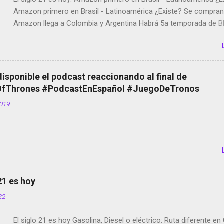
Amazon primero en Brasil - Latinoamérica ¿Existe? Se compran 
Amazon llega a Colombia y Argentina Habrá 5a temporada de Bl
Twitter deja de verificar cuentas Responden los fotógrafos Bria
copyright en Instagram Música y vídeo selfies en la red social Ri
Scott saca a Kevin Spacey de su película Francisco regaña a lo
el smartphone en sus misas La serie de la Tierra Media GoBee -
disponible el podcast reaccionando al final de
de bicicletas de alquiler Stop Motion en Instagram Vodafone: m
Thrones #PodcastEnEspañol #JuegoDeTronos
tumbado. Amazon Music: Chingo yo, chingas tu... http://amzn.t
2019
Wifi en el avión #Jpod17 Live Photos en Google Photos Llegan
Partimos Dictados en Android El tamaño y su importancia...
 21 es hoy
022
El siglo 21 es hoy Gasolina, Diesel o eléctrico: Ruta diferente e