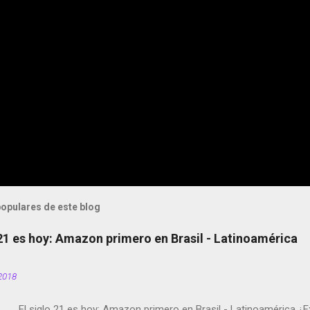
opulares de este blog
 21 es hoy: Amazon primero en Brasil - Latinoamérica
2018
El siglo 21 es hoy: Amazon primero en Brasil - Latinoamérica ¿E