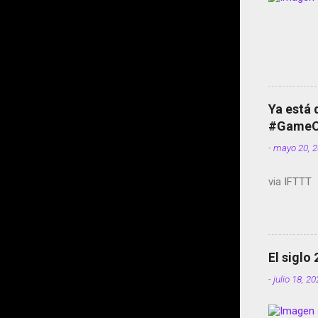
Ya está 
#GameOf
-
mayo 20, 
via IFTTT
El siglo
-
julio 18, 2