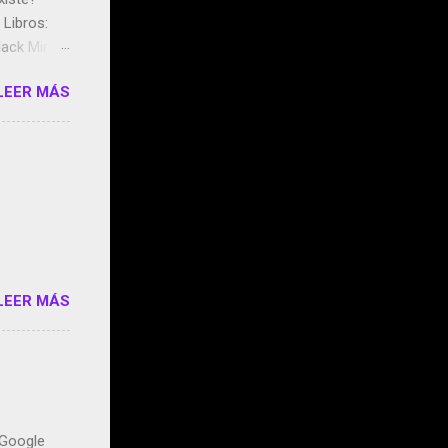
Libros:
ack Mirror
n May y el
LEER MÁS
ddley
s que usan
 StartUp
e siento
o/2z1UkPK
do
LEER MÁS
n Google