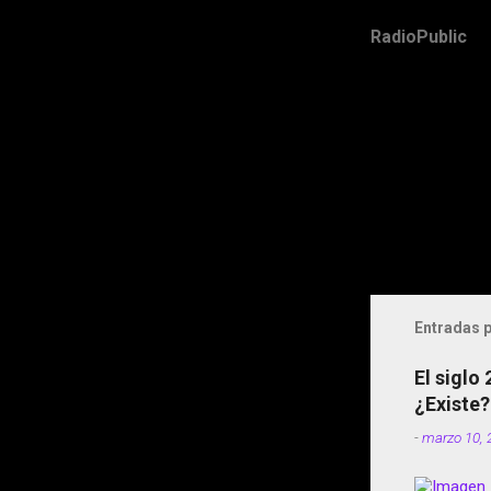
RadioPublic
Entradas p
El siglo
¿Existe?
-
marzo 10, 