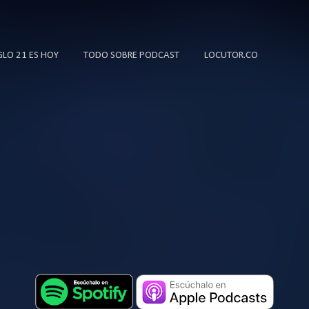
Ir al contenido principal
IGLO 21 ES HOY
TODO SOBRE PODCAST
LOCUTOR.CO