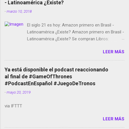
- Latinoamérica ¿Existe?
-
marzo 10, 2018
El siglo 21 es hoy: Amazon primero en Brasil -
Latinoamérica ¿Existe? Amazon primero en Brasil -
Latinoamérica ¿Existe? Se compran Libros:
Amazon llega a Colombia y Argentina Habrá 5a
LEER MÁS
temporada de Black Mirror Twitter deja de verificar
cuentas Responden los fotógrafos Brian May y el
copyright en Instagram Música y vídeo selfies en la
Ya está disponible el podcast reaccionando
red social Riddley Scott saca a Kevin Spacey de su
al final de #GameOfThrones
película Francisco regaña a los que usan el
#PodcastEnEspañol #JuegoDeTronos
smartphone en sus misas La serie de la Tierra
-
mayo 20, 2019
Media GoBee - StartUp de bicicletas de alquiler
Stop Motion en Instagram Vodafone: me siento
via IFTTT
tumbado. Amazon Music: Chingo yo, chingas tu...
http://amzn.to/2z1UkPK Wifi en el avión #Jpod17
LEER MÁS
Live Photos en Google Photos Llegando Partimos
Dictados en Android El tamaño y su importancia...