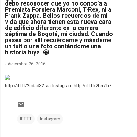
debo reconocer que yo no conocía a
Premiata Forniera Marconi, T·Rex, ni a
Frank Zappa. Bellos recuerdos de mi
vida que ahora tienen esta nueva cara
de edificio diferente en la carrera
séptima de Bogotá, mi ciudad. Cuando
pases por allí recuérdame y mándame
un tuit o una foto contándome una
historia tuya. 😀
-
diciembre 26, 2016
http://ift.tt/2cdsd32 via Instagram http://ift.tt/2hn7ih7
IFTTT
Instagram
C