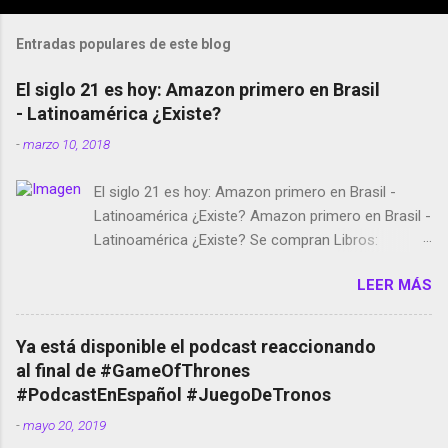
Entradas populares de este blog
El siglo 21 es hoy: Amazon primero en Brasil
- Latinoamérica ¿Existe?
-
marzo 10, 2018
El siglo 21 es hoy: Amazon primero en Brasil -
Latinoamérica ¿Existe? Amazon primero en Brasil -
Latinoamérica ¿Existe? Se compran Libros:
Amazon llega a Colombia y Argentina Habrá 5a
LEER MÁS
temporada de Black Mirror Twitter deja de verificar
cuentas Responden los fotógrafos Brian May y el
copyright en Instagram Música y vídeo selfies en la
Ya está disponible el podcast reaccionando
red social Riddley Scott saca a Kevin Spacey de su
al final de #GameOfThrones
película Francisco regaña a los que usan el
#PodcastEnEspañol #JuegoDeTronos
smartphone en sus misas La serie de la Tierra
-
mayo 20, 2019
Media GoBee - StartUp de bicicletas de alquiler