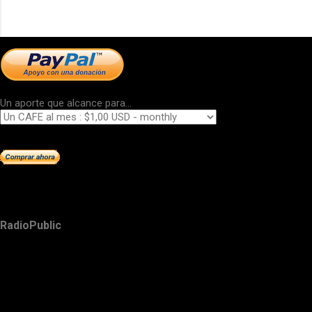
Un aporte que alcance para...
RadioPublic