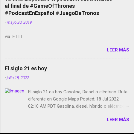
red social Riddley Scott saca a Kevin Spacey de su
al final de #GameOfThrones
película Francisco regaña a los que usan el
#PodcastEnEspañol #JuegoDeTronos
smartphone en sus misas La serie de la Tierra
-
mayo 20, 2019
Media GoBee - StartUp de bicicletas de alquiler
Stop Motion en Instagram Vodafone: me siento
via IFTTT
tumbado. Amazon Music: Chingo yo, chingas tu...
http://amzn.to/2z1UkPK Wifi en el avión #Jpod17
LEER MÁS
Live Photos en Google Photos Llegando Partimos
Dictados en Android El tamaño y su importancia...
El siglo 21 es hoy
-
julio 18, 2022
El siglo 21 es hoy Gasolina, Diesel o eléctrico: Ruta
diferente en Google Maps Posted: 18 Jul 2022
02:10 AM PDT Gasolina, diesel, híbrido o eléctrico:
según el motor podrás tener una ruta diferente en
LEER MÁS
Google Maps. Google Maps continúa
evolucionando todos los días en dos sentidos uno