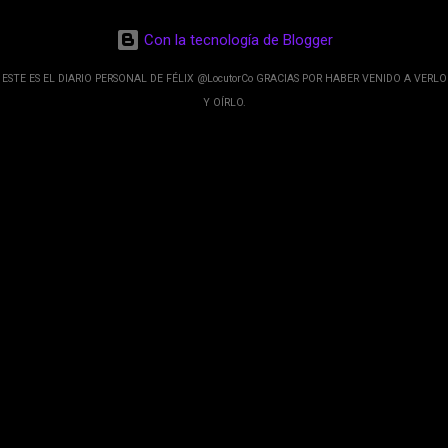
de esos sentidos es lo que hacen los
desarrolladores de Alphabet, la compañía matriz
Con la tecnología de Blogger
de Google; y por el otro lado tenemos el
crecimiento de Google Maps con lo que
ESTE ES EL DIARIO PERSONAL DE FÉLIX @LocutorCo GRACIAS POR HABER VENIDO A VERLO
informamos los usuarios reseñas del lugares
Y OÍRLO.
indicaciones p...