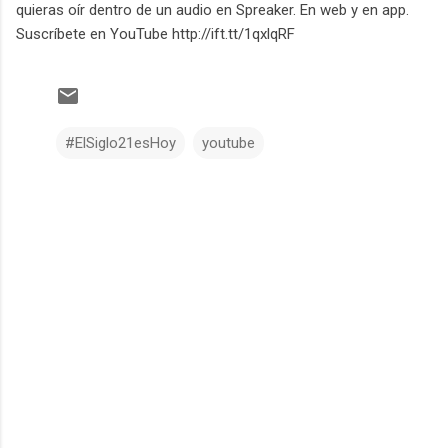
quieras oír dentro de un audio en Spreaker. En web y en app.
Suscríbete en YouTube http://ift.tt/1qxlqRF
#ElSiglo21esHoy
youtube
C
o
m
e
n
t
a
r
i
o