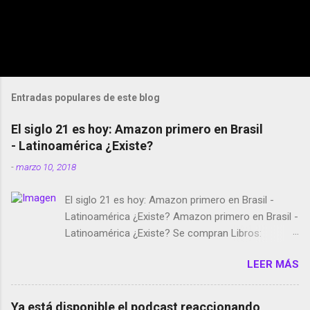
Entradas populares de este blog
El siglo 21 es hoy: Amazon primero en Brasil
- Latinoamérica ¿Existe?
-
marzo 10, 2018
El siglo 21 es hoy: Amazon primero en Brasil -
Latinoamérica ¿Existe? Amazon primero en Brasil -
Latinoamérica ¿Existe? Se compran Libros:
Amazon llega a Colombia y Argentina Habrá 5a
LEER MÁS
temporada de Black Mirror Twitter deja de verificar
cuentas Responden los fotógrafos Brian May y el
copyright en Instagram Música y vídeo selfies en la
Ya está disponible el podcast reaccionando