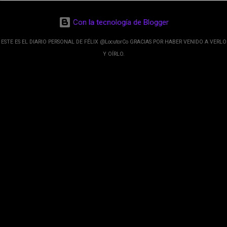
de esos sentidos es lo que hacen los
desarrolladores de Alphabet, la compañía matriz
Con la tecnología de Blogger
de Google; y por el otro lado tenemos el
crecimiento de Google Maps con lo que
ESTE ES EL DIARIO PERSONAL DE FÉLIX @LocutorCo GRACIAS POR HABER VENIDO A VERLO
informamos los usuarios reseñas del lugares
Y OÍRLO.
indicaciones p...