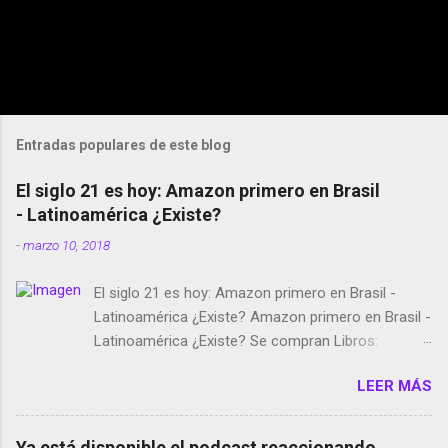
Entradas populares de este blog
El siglo 21 es hoy: Amazon primero en Brasil
- Latinoamérica ¿Existe?
-
marzo 10, 2018
El siglo 21 es hoy: Amazon primero en Brasil -
Latinoamérica ¿Existe? Amazon primero en Brasil -
Latinoamérica ¿Existe? Se compran Libros:
Amazon llega a Colombia y Argentina Habrá 5a
LEER MÁS
temporada de Black Mirror Twitter deja de verificar
cuentas Responden los fotógrafos Brian May y el
copyright en Instagram Música y vídeo selfies en la
Ya está disponible el podcast reaccionando