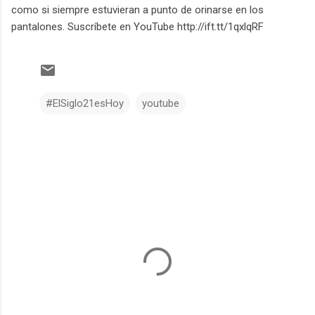
como si siempre estuvieran a punto de orinarse en los
pantalones. Suscríbete en YouTube http://ift.tt/1qxlqRF
#ElSiglo21esHoy
youtube
C
o
m
e
n
t
a
r
i