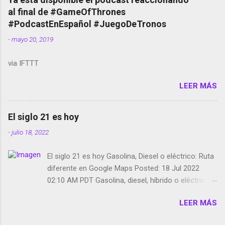
red social Riddley Scott saca a Kevin Spacey de su
al final de #GameOfThrones
película Francisco regaña a los que usan el
#PodcastEnEspañol #JuegoDeTronos
smartphone en sus misas La serie de la Tierra
-
mayo 20, 2019
Media GoBee - StartUp de bicicletas de alquiler
Stop Motion en Instagram Vodafone: me siento
via IFTTT
tumbado. Amazon Music: Chingo yo, chingas tu...
http://amzn.to/2z1UkPK Wifi en el avión #Jpod17
LEER MÁS
Live Photos en Google Photos Llegando Partimos
Dictados en Android El tamaño y su importancia...
El siglo 21 es hoy
-
julio 18, 2022
El siglo 21 es hoy Gasolina, Diesel o eléctrico: Ruta
diferente en Google Maps Posted: 18 Jul 2022
02:10 AM PDT Gasolina, diesel, híbrido o eléctrico:
según el motor podrás tener una ruta diferente en
LEER MÁS
Google Maps. Google Maps continúa
evolucionando todos los días en dos sentidos uno