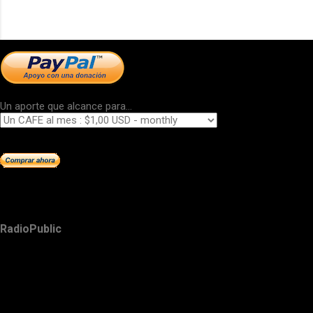
Un aporte que alcance para...
RadioPublic