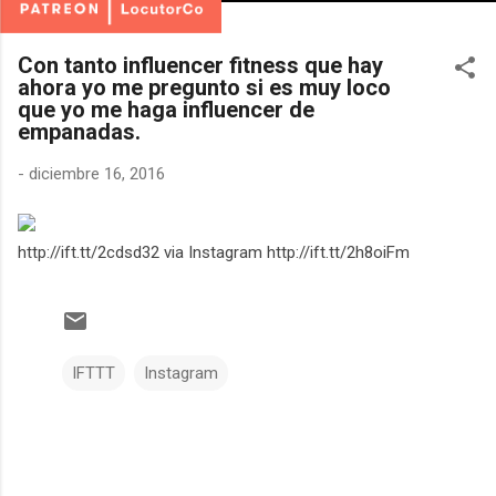
Con tanto influencer fitness que hay
ahora yo me pregunto si es muy loco
que yo me haga influencer de
empanadas.
-
diciembre 16, 2016
http://ift.tt/2cdsd32 via Instagram http://ift.tt/2h8oiFm
IFTTT
Instagram
C
o
m