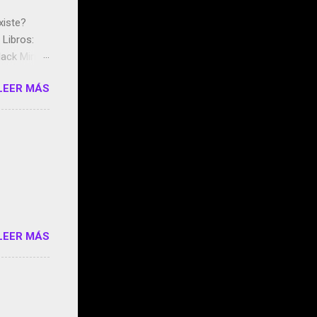
xiste?
Libros:
ack Mirror
n May y el
LEER MÁS
ddley
s que usan
 StartUp
e siento
o/2z1UkPK
do
LEER MÁS