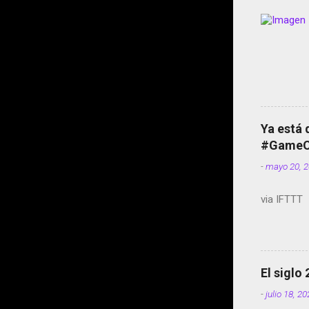
Ya está 
#GameOf
-
mayo 20, 
via IFTTT
El siglo
-
julio 18, 2