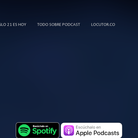
Ir al contenido principal
IGLO 21 ES HOY
TODO SOBRE PODCAST
LOCUTOR.CO