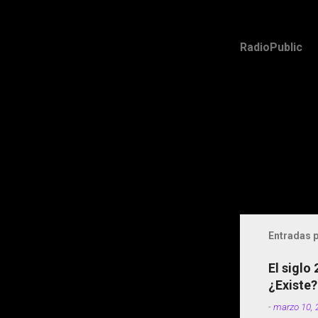
RadioPublic
Entradas p
El siglo
¿Existe?
-
marzo 10, 