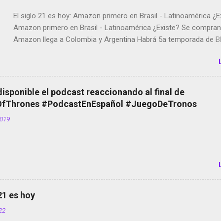
El siglo 21 es hoy: Amazon primero en Brasil - Latinoamérica ¿E
Amazon primero en Brasil - Latinoamérica ¿Existe? Se compran 
Amazon llega a Colombia y Argentina Habrá 5a temporada de Bl
Twitter deja de verificar cuentas Responden los fotógrafos Bria
copyright en Instagram Música y vídeo selfies en la red social Ri
Scott saca a Kevin Spacey de su película Francisco regaña a lo
el smartphone en sus misas La serie de la Tierra Media GoBee -
disponible el podcast reaccionando al final de
de bicicletas de alquiler Stop Motion en Instagram Vodafone: m
Thrones #PodcastEnEspañol #JuegoDeTronos
tumbado. Amazon Music: Chingo yo, chingas tu... http://amzn.t
2019
Wifi en el avión #Jpod17 Live Photos en Google Photos Llegan
Partimos Dictados en Android El tamaño y su importancia...
 21 es hoy
022