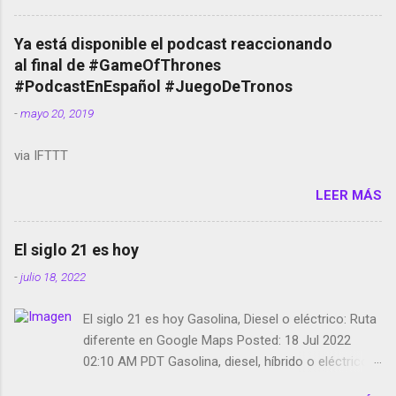
cuentas Responden los fotógrafos Brian May y el
copyright en Instagram Música y vídeo selfies en la
Ya está disponible el podcast reaccionando
red social Riddley Scott saca a Kevin Spacey de su
al final de #GameOfThrones
película Francisco regaña a los que usan el
#PodcastEnEspañol #JuegoDeTronos
smartphone en sus misas La serie de la Tierra
-
mayo 20, 2019
Media GoBee - StartUp de bicicletas de alquiler
Stop Motion en Instagram Vodafone: me siento
via IFTTT
tumbado. Amazon Music: Chingo yo, chingas tu...
http://amzn.to/2z1UkPK Wifi en el avión #Jpod17
LEER MÁS
Live Photos en Google Photos Llegando Partimos
Dictados en Android El tamaño y su importancia...
El siglo 21 es hoy
-
julio 18, 2022
El siglo 21 es hoy Gasolina, Diesel o eléctrico: Ruta
diferente en Google Maps Posted: 18 Jul 2022
02:10 AM PDT Gasolina, diesel, híbrido o eléctrico:
según el motor podrás tener una ruta diferente en