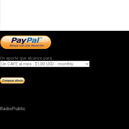
Un aporte que alcance para...
RadioPublic