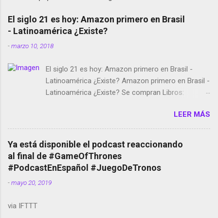
El siglo 21 es hoy: Amazon primero en Brasil
- Latinoamérica ¿Existe?
-
marzo 10, 2018
El siglo 21 es hoy: Amazon primero en Brasil -
Latinoamérica ¿Existe? Amazon primero en Brasil -
Latinoamérica ¿Existe? Se compran Libros:
Amazon llega a Colombia y Argentina Habrá 5a
LEER MÁS
temporada de Black Mirror Twitter deja de verificar
cuentas Responden los fotógrafos Brian May y el
copyright en Instagram Música y vídeo selfies en la
Ya está disponible el podcast reaccionando
red social Riddley Scott saca a Kevin Spacey de su
al final de #GameOfThrones
película Francisco regaña a los que usan el
#PodcastEnEspañol #JuegoDeTronos
smartphone en sus misas La serie de la Tierra
-
mayo 20, 2019
Media GoBee - StartUp de bicicletas de alquiler
Stop Motion en Instagram Vodafone: me siento
via IFTTT
tumbado. Amazon Music: Chingo yo, chingas tu...