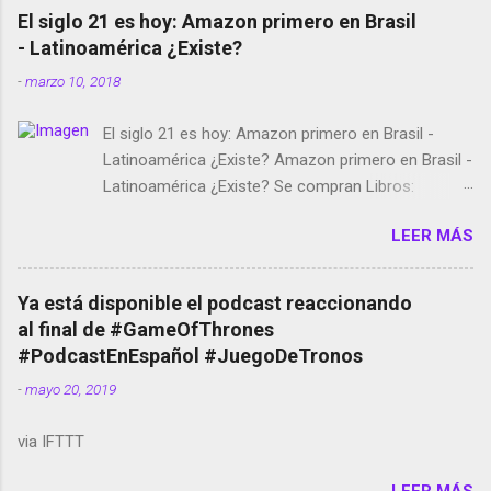
El siglo 21 es hoy: Amazon primero en Brasil
- Latinoamérica ¿Existe?
-
marzo 10, 2018
El siglo 21 es hoy: Amazon primero en Brasil -
Latinoamérica ¿Existe? Amazon primero en Brasil -
Latinoamérica ¿Existe? Se compran Libros:
Amazon llega a Colombia y Argentina Habrá 5a
LEER MÁS
temporada de Black Mirror Twitter deja de verificar
cuentas Responden los fotógrafos Brian May y el
copyright en Instagram Música y vídeo selfies en la
Ya está disponible el podcast reaccionando
red social Riddley Scott saca a Kevin Spacey de su
al final de #GameOfThrones
película Francisco regaña a los que usan el
#PodcastEnEspañol #JuegoDeTronos
smartphone en sus misas La serie de la Tierra
-
mayo 20, 2019
Media GoBee - StartUp de bicicletas de alquiler
Stop Motion en Instagram Vodafone: me siento
via IFTTT
tumbado. Amazon Music: Chingo yo, chingas tu...
http://amzn.to/2z1UkPK Wifi en el avión #Jpod17
LEER MÁS