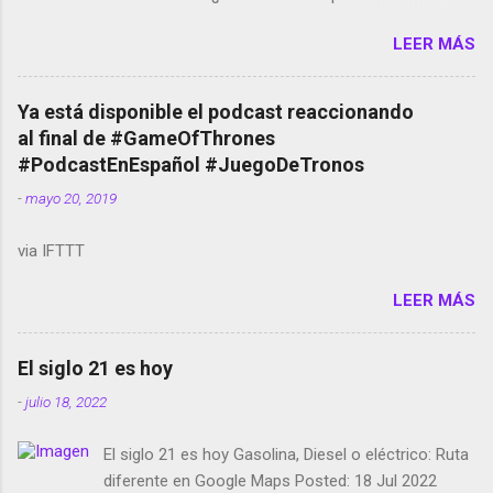
Amazon llega a Colombia y Argentina Habrá 5a
LEER MÁS
temporada de Black Mirror Twitter deja de verificar
cuentas Responden los fotógrafos Brian May y el
copyright en Instagram Música y vídeo selfies en la
Ya está disponible el podcast reaccionando
red social Riddley Scott saca a Kevin Spacey de su
al final de #GameOfThrones
película Francisco regaña a los que usan el
#PodcastEnEspañol #JuegoDeTronos
smartphone en sus misas La serie de la Tierra
-
mayo 20, 2019
Media GoBee - StartUp de bicicletas de alquiler
Stop Motion en Instagram Vodafone: me siento
via IFTTT
tumbado. Amazon Music: Chingo yo, chingas tu...
http://amzn.to/2z1UkPK Wifi en el avión #Jpod17
LEER MÁS
Live Photos en Google Photos Llegando Partimos
Dictados en Android El tamaño y su importancia...
El siglo 21 es hoy
-
julio 18, 2022
El siglo 21 es hoy Gasolina, Diesel o eléctrico: Ruta
diferente en Google Maps Posted: 18 Jul 2022