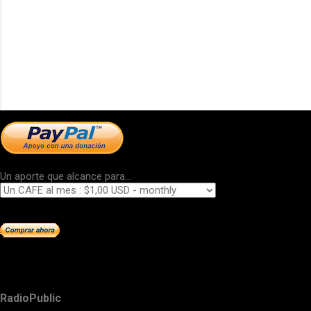
Un aporte que alcance para...
RadioPublic