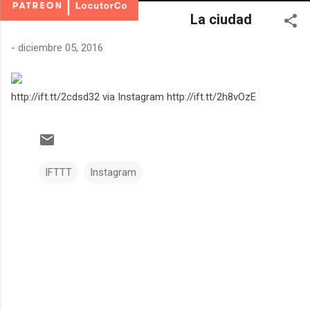
La ciudad
-
diciembre 05, 2016
http://ift.tt/2cdsd32 via Instagram http://ift.tt/2h8vOzE
IFTTT
Instagram
C
o
m
e
n
t