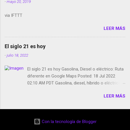
-
mayo 20, 2019
Media GoBee - StartUp de bicicletas de alquiler
Stop Motion en Instagram Vodafone: me siento
via IFTTT
tumbado. Amazon Music: Chingo yo, chingas tu...
http://amzn.to/2z1UkPK Wifi en el avión #Jpod17
LEER MÁS
Live Photos en Google Photos Llegando Partimos
Dictados en Android El tamaño y su importancia...
El siglo 21 es hoy
-
julio 18, 2022
El siglo 21 es hoy Gasolina, Diesel o eléctrico: Ruta
diferente en Google Maps Posted: 18 Jul 2022
02:10 AM PDT Gasolina, diesel, híbrido o eléctrico:
según el motor podrás tener una ruta diferente en
LEER MÁS
Google Maps. Google Maps continúa
evolucionando todos los días en dos sentidos uno
de esos sentidos es lo que hacen los
desarrolladores de Alphabet, la compañía matriz
Con la tecnología de Blogger
de Google; y por el otro lado tenemos el