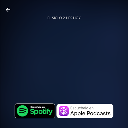
Ir al contenido principal
EL SIGLO 21 ES HOY
TODO SOBRE PODCAST
MÁS…
LOCUTOR.CO