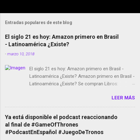
Entradas populares de este blog
El siglo 21 es hoy: Amazon primero en Brasil
- Latinoamérica ¿Existe?
-
marzo 10, 2018
El siglo 21 es hoy: Amazon primero en Brasil -
Latinoamérica ¿Existe? Amazon primero en Brasil -
Latinoamérica ¿Existe? Se compran Libros:
Amazon llega a Colombia y Argentina Habrá 5a
LEER MÁS
temporada de Black Mirror Twitter deja de verificar
cuentas Responden los fotógrafos Brian May y el
copyright en Instagram Música y vídeo selfies en la
Ya está disponible el podcast reaccionando
red social Riddley Scott saca a Kevin Spacey de su
al final de #GameOfThrones
película Francisco regaña a los que usan el
#PodcastEnEspañol #JuegoDeTronos
smartphone en sus misas La serie de la Tierra