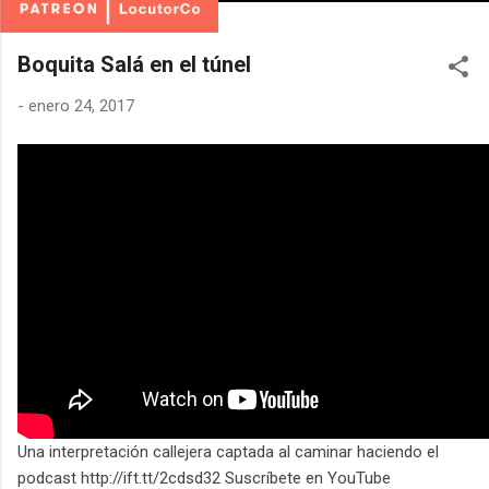
Boquita Salá en el túnel
-
enero 24, 2017
Una interpretación callejera captada al caminar haciendo el
podcast http://ift.tt/2cdsd32 Suscríbete en YouTube