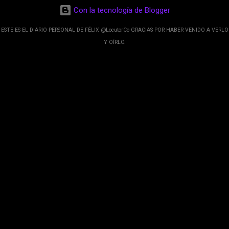
desarrolladores de Alphabet, la compañía matriz
Con la tecnología de Blogger
de Google; y por el otro lado tenemos el
crecimiento de Google Maps con lo que
ESTE ES EL DIARIO PERSONAL DE FÉLIX @LocutorCo GRACIAS POR HABER VENIDO A VERLO
informamos los usuarios reseñas del lugares
Y OÍRLO.
indicaciones p...