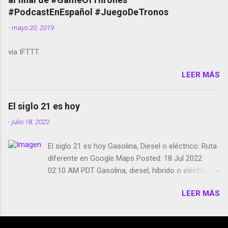
película Francisco regaña a los que usan el
#PodcastEnEspañol #JuegoDeTronos
smartphone en sus misas La serie de la Tierra
-
mayo 20, 2019
Media GoBee - StartUp de bicicletas de alquiler
Stop Motion en Instagram Vodafone: me siento
via IFTTT
tumbado. Amazon Music: Chingo yo, chingas tu...
http://amzn.to/2z1UkPK Wifi en el avión #Jpod17
LEER MÁS
Live Photos en Google Photos Llegando Partimos
Dictados en Android El tamaño y su importancia...
El siglo 21 es hoy
-
julio 18, 2022
El siglo 21 es hoy Gasolina, Diesel o eléctrico: Ruta
diferente en Google Maps Posted: 18 Jul 2022
02:10 AM PDT Gasolina, diesel, híbrido o eléctrico:
según el motor podrás tener una ruta diferente en
LEER MÁS
Google Maps. Google Maps continúa
evolucionando todos los días en dos sentidos uno
de esos sentidos es lo que hacen los