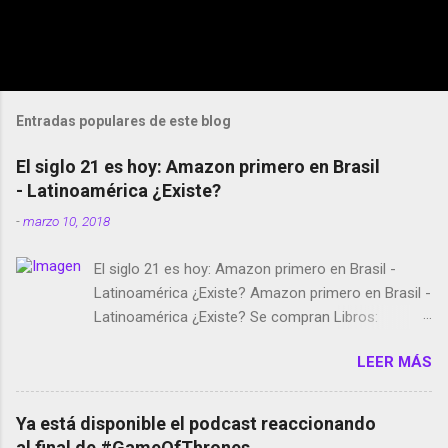
Entradas populares de este blog
El siglo 21 es hoy: Amazon primero en Brasil
- Latinoamérica ¿Existe?
-
marzo 10, 2018
El siglo 21 es hoy: Amazon primero en Brasil -
Latinoamérica ¿Existe? Amazon primero en Brasil -
Latinoamérica ¿Existe? Se compran Libros:
Amazon llega a Colombia y Argentina Habrá 5a
LEER MÁS
temporada de Black Mirror Twitter deja de verificar
cuentas Responden los fotógrafos Brian May y el
copyright en Instagram Música y vídeo selfies en la
Ya está disponible el podcast reaccionando
red social Riddley Scott saca a Kevin Spacey de su
al final de #GameOfThrones