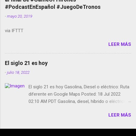
película Francisco regaña a los que usan el
#PodcastEnEspañol #JuegoDeTronos
smartphone en sus misas La serie de la Tierra
-
mayo 20, 2019
Media GoBee - StartUp de bicicletas de alquiler
Stop Motion en Instagram Vodafone: me siento
via IFTTT
tumbado. Amazon Music: Chingo yo, chingas tu...
http://amzn.to/2z1UkPK Wifi en el avión #Jpod17
LEER MÁS
Live Photos en Google Photos Llegando Partimos
Dictados en Android El tamaño y su importancia...
El siglo 21 es hoy
-
julio 18, 2022
El siglo 21 es hoy Gasolina, Diesel o eléctrico: Ruta
diferente en Google Maps Posted: 18 Jul 2022
02:10 AM PDT Gasolina, diesel, híbrido o eléctrico:
según el motor podrás tener una ruta diferente en
LEER MÁS
Google Maps. Google Maps continúa
evolucionando todos los días en dos sentidos uno
de esos sentidos es lo que hacen los