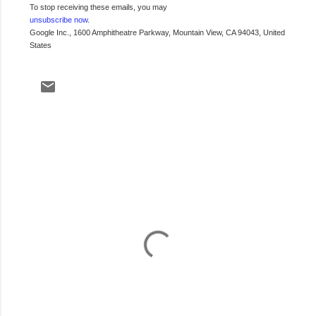
To stop receiving these emails, you may
unsubscribe now
.
Google Inc., 1600 Amphitheatre Parkway, Mountain View, CA 94043, United
States
C
o
m
e
n
t
a
r
i
o