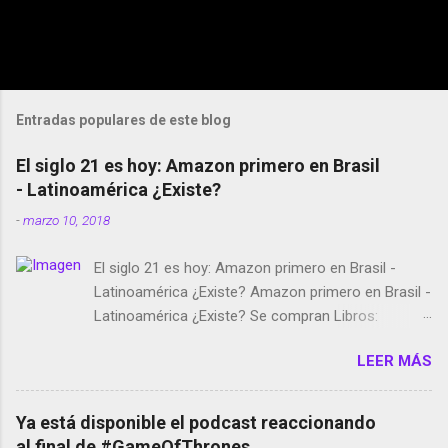
Entradas populares de este blog
El siglo 21 es hoy: Amazon primero en Brasil
- Latinoamérica ¿Existe?
-
marzo 10, 2018
El siglo 21 es hoy: Amazon primero en Brasil -
Latinoamérica ¿Existe? Amazon primero en Brasil -
Latinoamérica ¿Existe? Se compran Libros:
Amazon llega a Colombia y Argentina Habrá 5a
LEER MÁS
temporada de Black Mirror Twitter deja de verificar
cuentas Responden los fotógrafos Brian May y el
copyright en Instagram Música y vídeo selfies en la
Ya está disponible el podcast reaccionando
red social Riddley Scott saca a Kevin Spacey de su
al final de #GameOfThrones