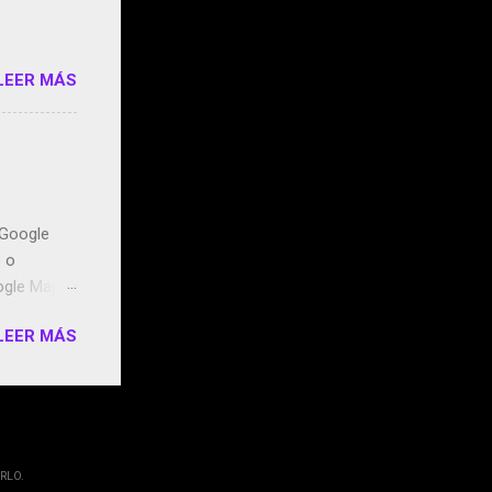
LEER MÁS
n Google
o o
ogle Maps.
ntidos uno
LEER MÁS
t, la
miento de
ugares
RLO.