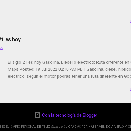
Partimos Dictados en Android El tamaño y su importancia...
 21 es hoy
022
El siglo 21 es hoy Gasolina, Diesel o eléctrico: Ruta diferente e
Maps Posted: 18 Jul 2022 02:10 AM PDT Gasolina, diesel, híbrid
eléctrico: según el motor podrás tener una ruta diferente en Go
Google Maps continúa evolucionando todos los días en dos se
de esos sentidos es lo que hacen los desarrolladores de Alphabe
compañía matriz de Google; y por el otro lado tenemos el creci
Google Maps con lo que informamos los usuarios reseñas del l
indicaciones p...
Con la tecnología de Blogger
E ES EL DIARIO PERSONAL DE FÉLIX @LocutorCo GRACIAS POR HABER VENIDO A VERLO Y OÍ