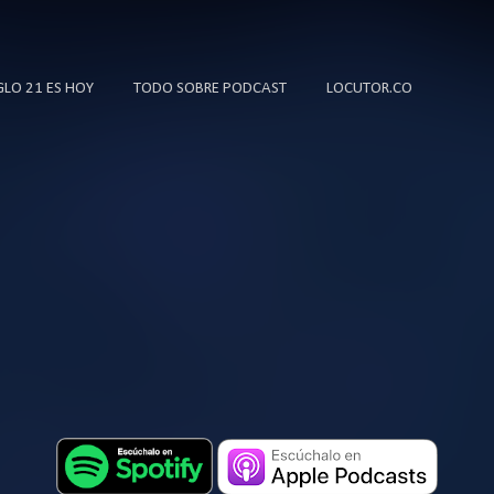
Ir al contenido principal
IGLO 21 ES HOY
TODO SOBRE PODCAST
LOCUTOR.CO