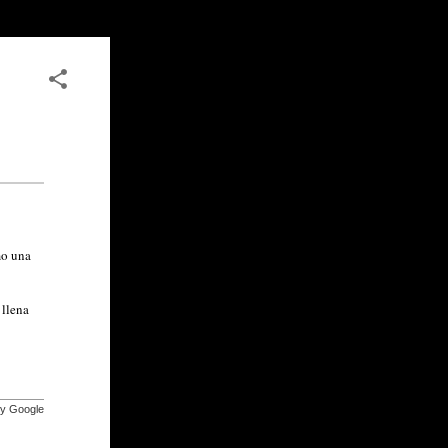
mo una
 llena
by Google