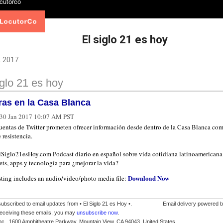
El siglo 21 es hoy
, 2017
iglo 21 es hoy
ras en la Casa Blanca
30 Jan 2017 10:07 AM PST
cuentas de Twitter prometen ofrecer información desde dentro de la Casa Blanca co
 resistencia.
ElSiglo21esHoy.com Podcast diario en español sobre vida cotidiana latinoamericana
ts, apps y tecnología para ¿mejorar la vida?
Download Now
sting includes an audio/video/photo media file:
ubscribed to email updates from • El Siglo 21 es Hoy •.
Email delivery powered 
receiving these emails, you may
unsubscribe now
.
nc., 1600 Amphitheatre Parkway, Mountain View, CA 94043, United States