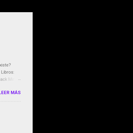
xiste?
Libros:
ack Mirror
n May y el
LEER MÁS
ddley
s que usan
 StartUp
e siento
o/2z1UkPK
do