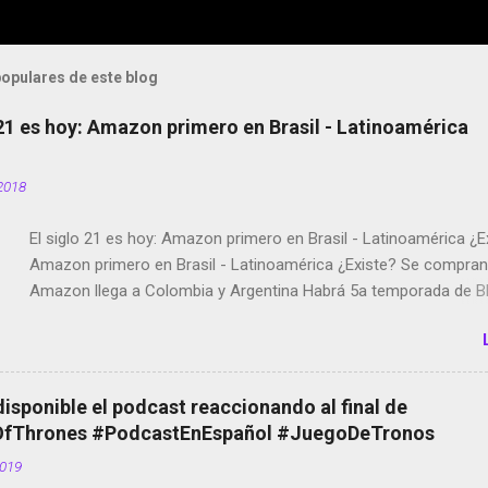
opulares de este blog
 21 es hoy: Amazon primero en Brasil - Latinoamérica
2018
El siglo 21 es hoy: Amazon primero en Brasil - Latinoamérica ¿E
Amazon primero en Brasil - Latinoamérica ¿Existe? Se compran 
Amazon llega a Colombia y Argentina Habrá 5a temporada de Bl
Twitter deja de verificar cuentas Responden los fotógrafos Bria
copyright en Instagram Música y vídeo selfies en la red social Ri
Scott saca a Kevin Spacey de su película Francisco regaña a lo
el smartphone en sus misas La serie de la Tierra Media GoBee -
disponible el podcast reaccionando al final de
de bicicletas de alquiler Stop Motion en Instagram Vodafone: m
Thrones #PodcastEnEspañol #JuegoDeTronos
tumbado. Amazon Music: Chingo yo, chingas tu... http://amzn.t
2019
Wifi en el avión #Jpod17 Live Photos en Google Photos Llegan