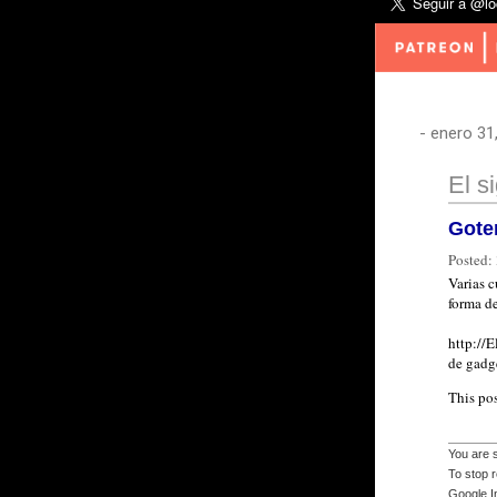
-
enero 31
El s
Gote
Posted:
Varias 
forma de
http://
de gadge
This po
You are s
To stop 
Google I