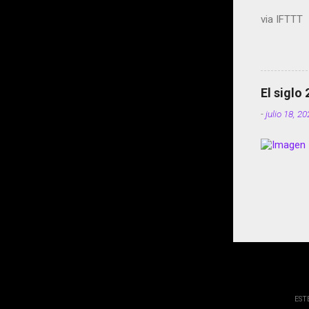
via IFTTT
El siglo
-
julio 18, 2
EST