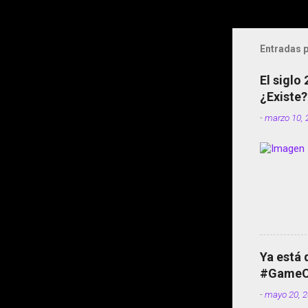
Entradas p
El siglo
¿Existe?
-
marzo 10, 
Ya está 
#GameOf
-
mayo 20, 