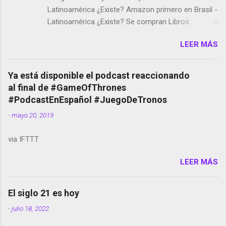
Latinoamérica ¿Existe? Amazon primero en Brasil -
Latinoamérica ¿Existe? Se compran Libros:
Amazon llega a Colombia y Argentina Habrá 5a
LEER MÁS
temporada de Black Mirror Twitter deja de verificar
cuentas Responden los fotógrafos Brian May y el
copyright en Instagram Música y vídeo selfies en la
Ya está disponible el podcast reaccionando
red social Riddley Scott saca a Kevin Spacey de su
al final de #GameOfThrones
película Francisco regaña a los que usan el
#PodcastEnEspañol #JuegoDeTronos
smartphone en sus misas La serie de la Tierra
-
mayo 20, 2019
Media GoBee - StartUp de bicicletas de alquiler
Stop Motion en Instagram Vodafone: me siento
via IFTTT
tumbado. Amazon Music: Chingo yo, chingas tu...
http://amzn.to/2z1UkPK Wifi en el avión #Jpod17
LEER MÁS
Live Photos en Google Photos Llegando Partimos
Dictados en Android El tamaño y su importancia...
El siglo 21 es hoy
-
julio 18, 2022