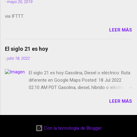
-
mayo 20, 2019
Media GoBee - StartUp de bicicletas de alquiler
Stop Motion en Instagram Vodafone: me siento
via IFTTT
tumbado. Amazon Music: Chingo yo, chingas tu...
http://amzn.to/2z1UkPK Wifi en el avión #Jpod17
LEER MÁS
Live Photos en Google Photos Llegando Partimos
Dictados en Android El tamaño y su importancia...
El siglo 21 es hoy
-
julio 18, 2022
El siglo 21 es hoy Gasolina, Diesel o eléctrico: Ruta
diferente en Google Maps Posted: 18 Jul 2022
02:10 AM PDT Gasolina, diesel, híbrido o eléctrico:
según el motor podrás tener una ruta diferente en
LEER MÁS
Google Maps. Google Maps continúa
evolucionando todos los días en dos sentidos uno
de esos sentidos es lo que hacen los
desarrolladores de Alphabet, la compañía matriz
Con la tecnología de Blogger
de Google; y por el otro lado tenemos el