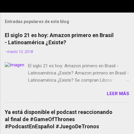
Entradas populares de este blog
El siglo 21 es hoy: Amazon primero en Brasil
- Latinoamérica ¿Existe?
-
marzo 10, 2018
El siglo 21 es hoy: Amazon primero en Brasil -
Latinoamérica ¿Existe? Amazon primero en Brasil -
Latinoamérica ¿Existe? Se compran Libros:
Amazon llega a Colombia y Argentina Habrá 5a
LEER MÁS
temporada de Black Mirror Twitter deja de verificar
cuentas Responden los fotógrafos Brian May y el
copyright en Instagram Música y vídeo selfies en la
Ya está disponible el podcast reaccionando
red social Riddley Scott saca a Kevin Spacey de su
al final de #GameOfThrones
película Francisco regaña a los que usan el
#PodcastEnEspañol #JuegoDeTronos
smartphone en sus misas La serie de la Tierra