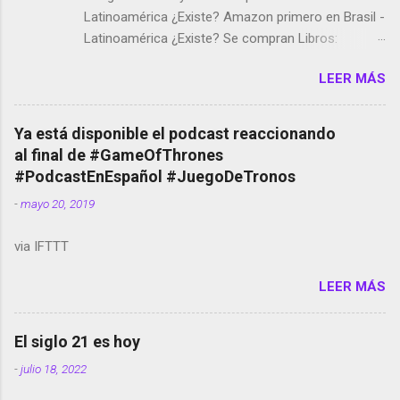
Latinoamérica ¿Existe? Amazon primero en Brasil -
Latinoamérica ¿Existe? Se compran Libros:
Amazon llega a Colombia y Argentina Habrá 5a
LEER MÁS
temporada de Black Mirror Twitter deja de verificar
cuentas Responden los fotógrafos Brian May y el
copyright en Instagram Música y vídeo selfies en la
Ya está disponible el podcast reaccionando
red social Riddley Scott saca a Kevin Spacey de su
al final de #GameOfThrones
película Francisco regaña a los que usan el
#PodcastEnEspañol #JuegoDeTronos
smartphone en sus misas La serie de la Tierra
-
mayo 20, 2019
Media GoBee - StartUp de bicicletas de alquiler
Stop Motion en Instagram Vodafone: me siento
via IFTTT
tumbado. Amazon Music: Chingo yo, chingas tu...
http://amzn.to/2z1UkPK Wifi en el avión #Jpod17
LEER MÁS
Live Photos en Google Photos Llegando Partimos
Dictados en Android El tamaño y su importancia...
El siglo 21 es hoy
-
julio 18, 2022