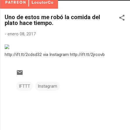
Uno de estos me robó la comida del
plato hace tiempo.
-
enero 08, 2017
http://ift.tt/2cdsd32 via Instagram http://ift.tt/2jrcovb
IFTTT
Instagram
C
o
m
e