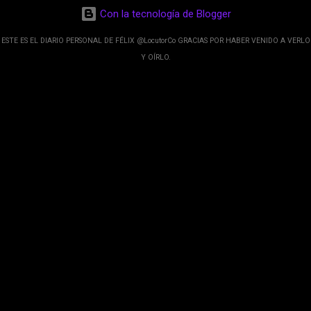
desarrolladores de Alphabet, la compañía matriz
Con la tecnología de Blogger
de Google; y por el otro lado tenemos el
crecimiento de Google Maps con lo que
ESTE ES EL DIARIO PERSONAL DE FÉLIX @LocutorCo GRACIAS POR HABER VENIDO A VERLO
informamos los usuarios reseñas del lugares
Y OÍRLO.
indicaciones p...