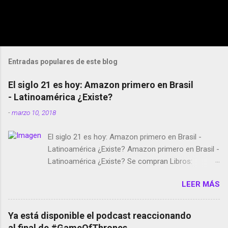
Entradas populares de este blog
El siglo 21 es hoy: Amazon primero en Brasil
- Latinoamérica ¿Existe?
-
marzo 10, 2018
El siglo 21 es hoy: Amazon primero en Brasil -
Latinoamérica ¿Existe? Amazon primero en Brasil -
Latinoamérica ¿Existe? Se compran Libros:
Amazon llega a Colombia y Argentina Habrá 5a
LEER MÁS
temporada de Black Mirror Twitter deja de verificar
cuentas Responden los fotógrafos Brian May y el
copyright en Instagram Música y vídeo selfies en la
Ya está disponible el podcast reaccionando
red social Riddley Scott saca a Kevin Spacey de su
al final de #GameOfThrones