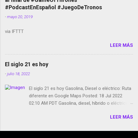
película Francisco regaña a los que usan el
#PodcastEnEspañol #JuegoDeTronos
smartphone en sus misas La serie de la Tierra
-
mayo 20, 2019
Media GoBee - StartUp de bicicletas de alquiler
Stop Motion en Instagram Vodafone: me siento
via IFTTT
tumbado. Amazon Music: Chingo yo, chingas tu...
http://amzn.to/2z1UkPK Wifi en el avión #Jpod17
LEER MÁS
Live Photos en Google Photos Llegando Partimos
Dictados en Android El tamaño y su importancia...
El siglo 21 es hoy
-
julio 18, 2022
El siglo 21 es hoy Gasolina, Diesel o eléctrico: Ruta
diferente en Google Maps Posted: 18 Jul 2022
02:10 AM PDT Gasolina, diesel, híbrido o eléctrico:
según el motor podrás tener una ruta diferente en
LEER MÁS
Google Maps. Google Maps continúa
evolucionando todos los días en dos sentidos uno
de esos sentidos es lo que hacen los