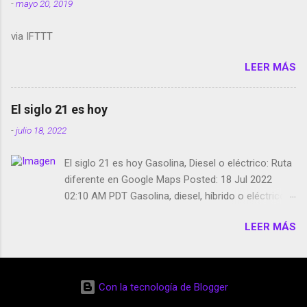
-
mayo 20, 2019
Media GoBee - StartUp de bicicletas de alquiler
Stop Motion en Instagram Vodafone: me siento
via IFTTT
tumbado. Amazon Music: Chingo yo, chingas tu...
http://amzn.to/2z1UkPK Wifi en el avión #Jpod17
LEER MÁS
Live Photos en Google Photos Llegando Partimos
Dictados en Android El tamaño y su importancia...
El siglo 21 es hoy
-
julio 18, 2022
El siglo 21 es hoy Gasolina, Diesel o eléctrico: Ruta
diferente en Google Maps Posted: 18 Jul 2022
02:10 AM PDT Gasolina, diesel, híbrido o eléctrico:
según el motor podrás tener una ruta diferente en
LEER MÁS
Google Maps. Google Maps continúa
evolucionando todos los días en dos sentidos uno
de esos sentidos es lo que hacen los
desarrolladores de Alphabet, la compañía matriz
Con la tecnología de Blogger
de Google; y por el otro lado tenemos el