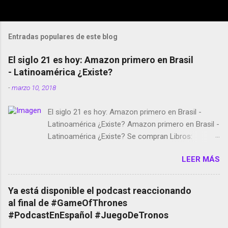
Entradas populares de este blog
El siglo 21 es hoy: Amazon primero en Brasil
- Latinoamérica ¿Existe?
-
marzo 10, 2018
El siglo 21 es hoy: Amazon primero en Brasil -
Latinoamérica ¿Existe? Amazon primero en Brasil -
Latinoamérica ¿Existe? Se compran Libros:
Amazon llega a Colombia y Argentina Habrá 5a
LEER MÁS
temporada de Black Mirror Twitter deja de verificar
cuentas Responden los fotógrafos Brian May y el
copyright en Instagram Música y vídeo selfies en la
Ya está disponible el podcast reaccionando
red social Riddley Scott saca a Kevin Spacey de su
al final de #GameOfThrones
película Francisco regaña a los que usan el
#PodcastEnEspañol #JuegoDeTronos
smartphone en sus misas La serie de la Tierra