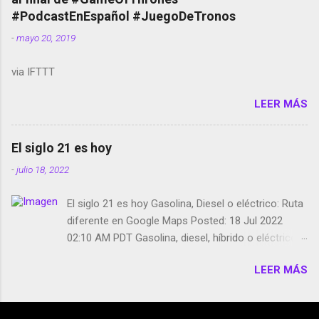
película Francisco regaña a los que usan el
#PodcastEnEspañol #JuegoDeTronos
smartphone en sus misas La serie de la Tierra
-
mayo 20, 2019
Media GoBee - StartUp de bicicletas de alquiler
Stop Motion en Instagram Vodafone: me siento
via IFTTT
tumbado. Amazon Music: Chingo yo, chingas tu...
http://amzn.to/2z1UkPK Wifi en el avión #Jpod17
LEER MÁS
Live Photos en Google Photos Llegando Partimos
Dictados en Android El tamaño y su importancia...
El siglo 21 es hoy
-
julio 18, 2022
El siglo 21 es hoy Gasolina, Diesel o eléctrico: Ruta
diferente en Google Maps Posted: 18 Jul 2022
02:10 AM PDT Gasolina, diesel, híbrido o eléctrico:
según el motor podrás tener una ruta diferente en
LEER MÁS
Google Maps. Google Maps continúa
evolucionando todos los días en dos sentidos uno
de esos sentidos es lo que hacen los