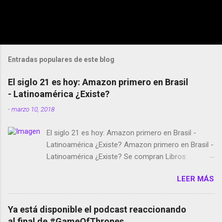
Entradas populares de este blog
El siglo 21 es hoy: Amazon primero en Brasil
- Latinoamérica ¿Existe?
-
marzo 10, 2018
El siglo 21 es hoy: Amazon primero en Brasil -
Latinoamérica ¿Existe? Amazon primero en Brasil -
Latinoamérica ¿Existe? Se compran Libros:
Amazon llega a Colombia y Argentina Habrá 5a
LEER MÁS
temporada de Black Mirror Twitter deja de verificar
cuentas Responden los fotógrafos Brian May y el
copyright en Instagram Música y vídeo selfies en la
Ya está disponible el podcast reaccionando
red social Riddley Scott saca a Kevin Spacey de su
al final de #GameOfThrones