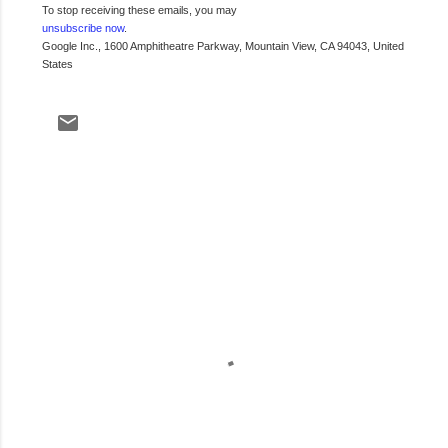
To stop receiving these emails, you may
unsubscribe now
.
Google Inc., 1600 Amphitheatre Parkway, Mountain View, CA 94043, United
States
C
o
m
e
n
t
a
r
i
o