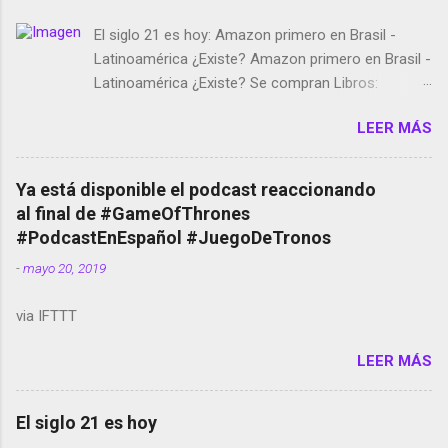
El siglo 21 es hoy: Amazon primero en Brasil -
Latinoamérica ¿Existe? Amazon primero en Brasil -
Latinoamérica ¿Existe? Se compran Libros:
Amazon llega a Colombia y Argentina Habrá 5a
LEER MÁS
temporada de Black Mirror Twitter deja de verificar
cuentas Responden los fotógrafos Brian May y el
copyright en Instagram Música y vídeo selfies en la
Ya está disponible el podcast reaccionando
red social Riddley Scott saca a Kevin Spacey de su
al final de #GameOfThrones
película Francisco regaña a los que usan el
#PodcastEnEspañol #JuegoDeTronos
smartphone en sus misas La serie de la Tierra
-
mayo 20, 2019
Media GoBee - StartUp de bicicletas de alquiler
Stop Motion en Instagram Vodafone: me siento
via IFTTT
tumbado. Amazon Music: Chingo yo, chingas tu...
http://amzn.to/2z1UkPK Wifi en el avión #Jpod17
LEER MÁS
Live Photos en Google Photos Llegando Partimos
Dictados en Android El tamaño y su importancia...
El siglo 21 es hoy