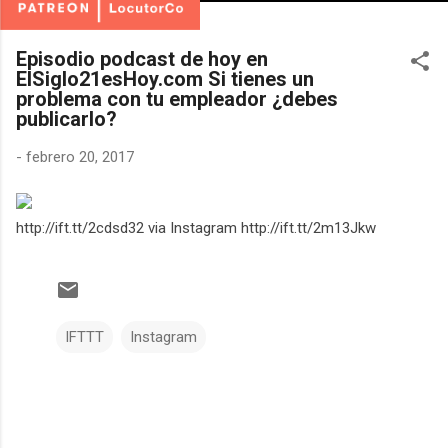
Episodio podcast de hoy en
ElSiglo21esHoy.com Si tienes un
problema con tu empleador ¿debes
publicarlo?
-
febrero 20, 2017
http://ift.tt/2cdsd32 via Instagram http://ift.tt/2m13Jkw
IFTTT
Instagram
C
o
m