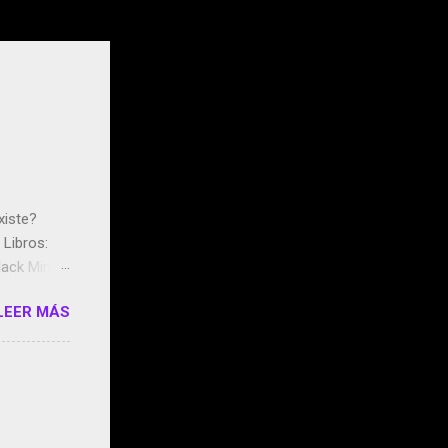
xiste?
Libros:
ack Mirror
n May y el
LEER MÁS
ddley
s que usan
 StartUp
e siento
o/2z1UkPK
do