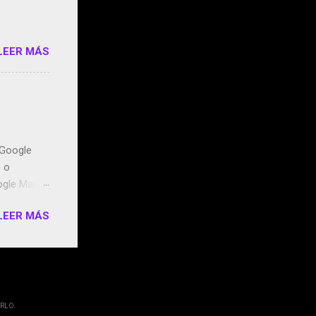
LEER MÁS
n Google
o o
ogle Maps.
ntidos uno
LEER MÁS
t, la
miento de
ugares
RLO.