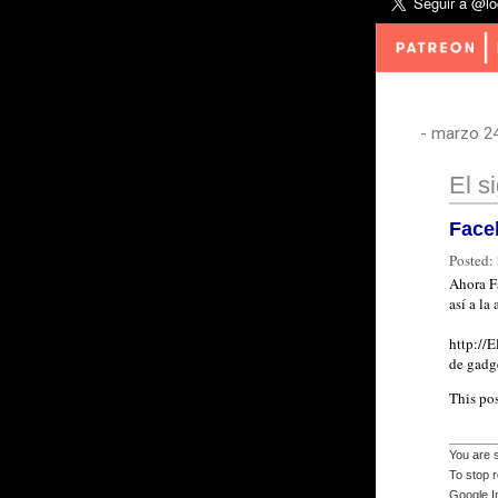
-
marzo 24
El s
Face
Posted:
Ahora F
así a la
http://
de gadge
This po
You are 
To stop 
Google I