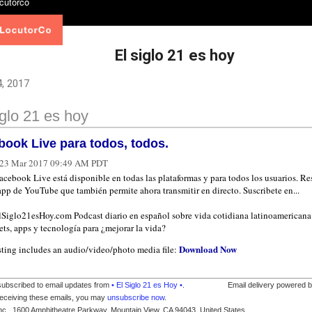
El siglo 21 es hoy
, 2017
iglo 21 es hoy
book Live para todos, todos.
23 Mar 2017 09:49 AM PDT
acebook Live está disponible en todas las plataformas y para todos los usuarios. R
 app de YouTube que también permite ahora transmitir en directo. Suscribete en...
ElSiglo21esHoy.com Podcast diario en español sobre vida cotidiana latinoamericana
ts, apps y tecnología para ¿mejorar la vida?
Download Now
sting includes an audio/video/photo media file:
subscribed to email updates from
• El Siglo 21 es Hoy •
.
Email delivery powered 
receiving these emails, you may
unsubscribe now
.
nc., 1600 Amphitheatre Parkway, Mountain View, CA 94043, United States