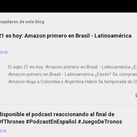
opulares de este blog
 21 es hoy: Amazon primero en Brasil - Latinoamérica
2018
El siglo 21 es hoy: Amazon primero en Brasil - Latinoamérica ¿E
Amazon primero en Brasil - Latinoamérica ¿Existe? Se compran 
Amazon llega a Colombia y Argentina Habrá 5a temporada de Bl
Twitter deja de verificar cuentas Responden los fotógrafos Bria
copyright en Instagram Música y vídeo selfies en la red social Ri
Scott saca a Kevin Spacey de su película Francisco regaña a lo
el smartphone en sus misas La serie de la Tierra Media GoBee -
disponible el podcast reaccionando al final de
de bicicletas de alquiler Stop Motion en Instagram Vodafone: m
Thrones #PodcastEnEspañol #JuegoDeTronos
tumbado. Amazon Music: Chingo yo, chingas tu... http://amzn.t
2019
Wifi en el avión #Jpod17 Live Photos en Google Photos Llegan