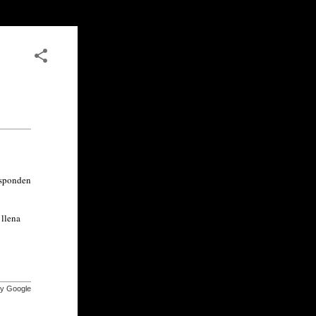
esponden
 llena
by Google