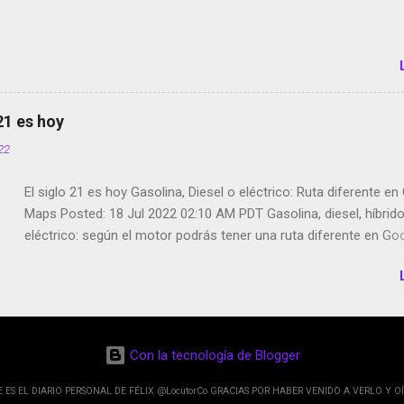
Partimos Dictados en Android El tamaño y su importancia...
 21 es hoy
022
El siglo 21 es hoy Gasolina, Diesel o eléctrico: Ruta diferente e
Maps Posted: 18 Jul 2022 02:10 AM PDT Gasolina, diesel, híbrid
eléctrico: según el motor podrás tener una ruta diferente en Go
Google Maps continúa evolucionando todos los días en dos se
de esos sentidos es lo que hacen los desarrolladores de Alphabe
compañía matriz de Google; y por el otro lado tenemos el creci
Google Maps con lo que informamos los usuarios reseñas del l
indicaciones p...
Con la tecnología de Blogger
E ES EL DIARIO PERSONAL DE FÉLIX @LocutorCo GRACIAS POR HABER VENIDO A VERLO Y OÍ