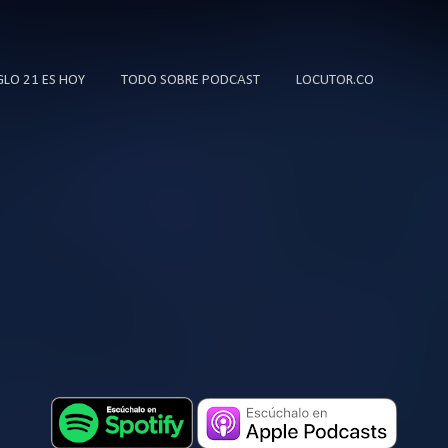
Ir al contenido principal
IGLO 21 ES HOY
TODO SOBRE PODCAST
LOCUTOR.CO