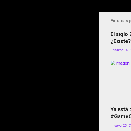
Entradas p
El siglo
¿Existe?
-
marzo 10, 
Ya está 
#GameOf
-
mayo 20, 