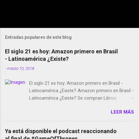
Entradas populares de este blog
El siglo 21 es hoy: Amazon primero en Brasil
- Latinoamérica ¿Existe?
-
marzo 10, 2018
El siglo 21 es hoy: Amazon primero en Brasil -
Latinoamérica ¿Existe? Amazon primero en Brasil -
Latinoamérica ¿Existe? Se compran Libros:
Amazon llega a Colombia y Argentina Habrá 5a
LEER MÁS
temporada de Black Mirror Twitter deja de verificar
cuentas Responden los fotógrafos Brian May y el
copyright en Instagram Música y vídeo selfies en la
Ya está disponible el podcast reaccionando
red social Riddley Scott saca a Kevin Spacey de su
al final de #GameOfThrones