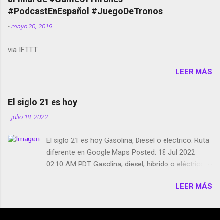
película Francisco regaña a los que usan el
#PodcastEnEspañol #JuegoDeTronos
smartphone en sus misas La serie de la Tierra
-
mayo 20, 2019
Media GoBee - StartUp de bicicletas de alquiler
Stop Motion en Instagram Vodafone: me siento
via IFTTT
tumbado. Amazon Music: Chingo yo, chingas tu...
http://amzn.to/2z1UkPK Wifi en el avión #Jpod17
LEER MÁS
Live Photos en Google Photos Llegando Partimos
Dictados en Android El tamaño y su importancia...
El siglo 21 es hoy
-
julio 18, 2022
El siglo 21 es hoy Gasolina, Diesel o eléctrico: Ruta
diferente en Google Maps Posted: 18 Jul 2022
02:10 AM PDT Gasolina, diesel, híbrido o eléctrico:
según el motor podrás tener una ruta diferente en
LEER MÁS
Google Maps. Google Maps continúa
evolucionando todos los días en dos sentidos uno
de esos sentidos es lo que hacen los