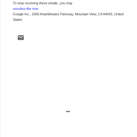
To stop receiving these emails, you may
unsubscribe now
.
Google Inc., 1600 Amphitheatre Parkway, Mountain View, CA 94043, United
States
C
o
m
e
n
t
a
r
i
o