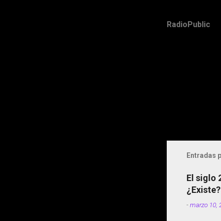
RadioPublic
Entradas p
El siglo
¿Existe?
-
marzo 10, 