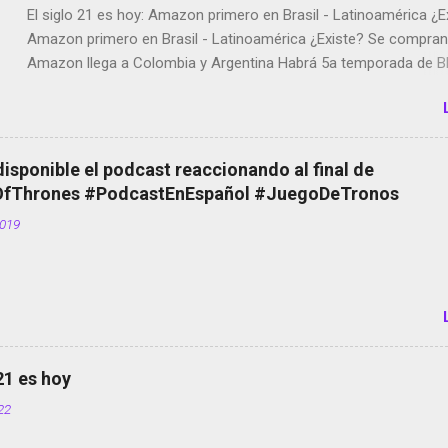
El siglo 21 es hoy: Amazon primero en Brasil - Latinoamérica ¿E
Amazon primero en Brasil - Latinoamérica ¿Existe? Se compran 
Amazon llega a Colombia y Argentina Habrá 5a temporada de Bl
Twitter deja de verificar cuentas Responden los fotógrafos Bria
copyright en Instagram Música y vídeo selfies en la red social Ri
Scott saca a Kevin Spacey de su película Francisco regaña a lo
el smartphone en sus misas La serie de la Tierra Media GoBee -
disponible el podcast reaccionando al final de
de bicicletas de alquiler Stop Motion en Instagram Vodafone: m
Thrones #PodcastEnEspañol #JuegoDeTronos
tumbado. Amazon Music: Chingo yo, chingas tu... http://amzn.t
2019
Wifi en el avión #Jpod17 Live Photos en Google Photos Llegan
Partimos Dictados en Android El tamaño y su importancia...
 21 es hoy
022