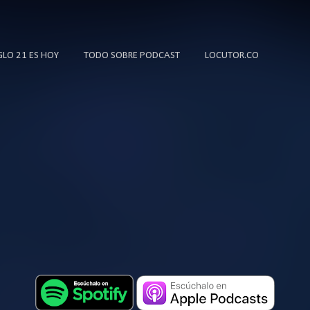
Ir al contenido principal
IGLO 21 ES HOY
TODO SOBRE PODCAST
LOCUTOR.CO