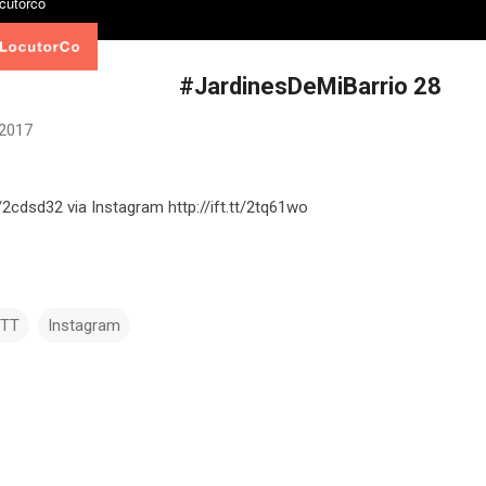
#JardinesDeMiBarrio 28
 2017
tt/2cdsd32 via Instagram http://ift.tt/2tq61wo
TTT
Instagram