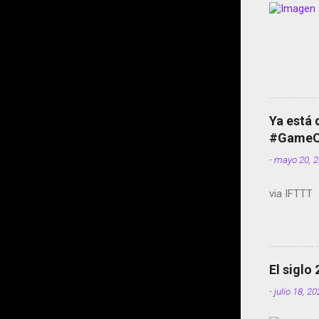
Ya está 
#GameOf
-
mayo 20, 
via IFTTT
El siglo
-
julio 18, 2