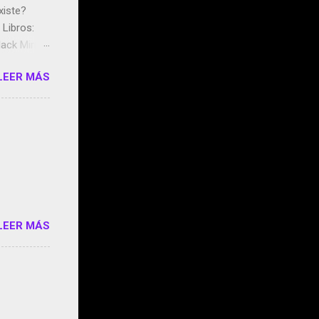
xiste?
Libros:
ack Mirror
n May y el
LEER MÁS
ddley
s que usan
 StartUp
e siento
o/2z1UkPK
do
LEER MÁS