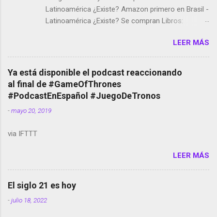
Latinoamérica ¿Existe? Amazon primero en Brasil -
Latinoamérica ¿Existe? Se compran Libros:
Amazon llega a Colombia y Argentina Habrá 5a
LEER MÁS
temporada de Black Mirror Twitter deja de verificar
cuentas Responden los fotógrafos Brian May y el
copyright en Instagram Música y vídeo selfies en la
Ya está disponible el podcast reaccionando
red social Riddley Scott saca a Kevin Spacey de su
al final de #GameOfThrones
película Francisco regaña a los que usan el
#PodcastEnEspañol #JuegoDeTronos
smartphone en sus misas La serie de la Tierra
-
mayo 20, 2019
Media GoBee - StartUp de bicicletas de alquiler
Stop Motion en Instagram Vodafone: me siento
via IFTTT
tumbado. Amazon Music: Chingo yo, chingas tu...
http://amzn.to/2z1UkPK Wifi en el avión #Jpod17
LEER MÁS
Live Photos en Google Photos Llegando Partimos
Dictados en Android El tamaño y su importancia...
El siglo 21 es hoy
-
julio 18, 2022