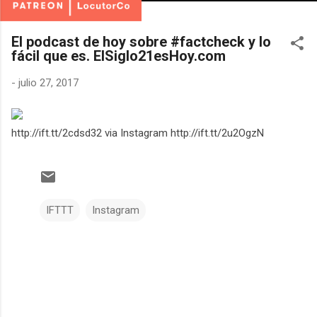
El podcast de hoy sobre #factcheck y lo
fácil que es. ElSiglo21esHoy.com
-
julio 27, 2017
http://ift.tt/2cdsd32 via Instagram http://ift.tt/2u2OgzN
IFTTT
Instagram
C
o
m
e