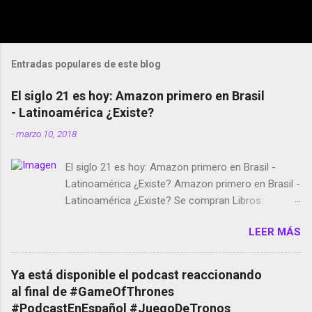
Entradas populares de este blog
El siglo 21 es hoy: Amazon primero en Brasil
- Latinoamérica ¿Existe?
-
marzo 10, 2018
El siglo 21 es hoy: Amazon primero en Brasil -
Latinoamérica ¿Existe? Amazon primero en Brasil -
Latinoamérica ¿Existe? Se compran Libros:
Amazon llega a Colombia y Argentina Habrá 5a
LEER MÁS
temporada de Black Mirror Twitter deja de verificar
cuentas Responden los fotógrafos Brian May y el
copyright en Instagram Música y vídeo selfies en la
Ya está disponible el podcast reaccionando
red social Riddley Scott saca a Kevin Spacey de su
al final de #GameOfThrones
película Francisco regaña a los que usan el
#PodcastEnEspañol #JuegoDeTronos