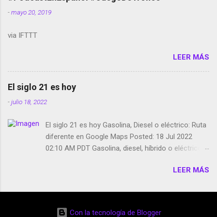
smartphone en sus misas La serie de la Tierra
-
mayo 20, 2019
Media GoBee - StartUp de bicicletas de alquiler
Stop Motion en Instagram Vodafone: me siento
via IFTTT
tumbado. Amazon Music: Chingo yo, chingas tu...
http://amzn.to/2z1UkPK Wifi en el avión #Jpod17
LEER MÁS
Live Photos en Google Photos Llegando Partimos
Dictados en Android El tamaño y su importancia...
El siglo 21 es hoy
-
julio 18, 2022
El siglo 21 es hoy Gasolina, Diesel o eléctrico: Ruta
diferente en Google Maps Posted: 18 Jul 2022
02:10 AM PDT Gasolina, diesel, híbrido o eléctrico:
según el motor podrás tener una ruta diferente en
LEER MÁS
Google Maps. Google Maps continúa
evolucionando todos los días en dos sentidos uno
de esos sentidos es lo que hacen los
desarrolladores de Alphabet, la compañía matriz
Con la tecnología de Blogger