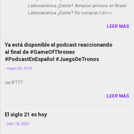
Latinoamérica ¿Existe? Amazon primero en Brasil -
Latinoamérica ¿Existe? Se compran Libros:
Amazon llega a Colombia y Argentina Habrá 5a
LEER MÁS
temporada de Black Mirror Twitter deja de verificar
cuentas Responden los fotógrafos Brian May y el
copyright en Instagram Música y vídeo selfies en la
Ya está disponible el podcast reaccionando
red social Riddley Scott saca a Kevin Spacey de su
al final de #GameOfThrones
película Francisco regaña a los que usan el
#PodcastEnEspañol #JuegoDeTronos
smartphone en sus misas La serie de la Tierra
-
mayo 20, 2019
Media GoBee - StartUp de bicicletas de alquiler
Stop Motion en Instagram Vodafone: me siento
via IFTTT
tumbado. Amazon Music: Chingo yo, chingas tu...
http://amzn.to/2z1UkPK Wifi en el avión #Jpod17
LEER MÁS
Live Photos en Google Photos Llegando Partimos
Dictados en Android El tamaño y su importancia...
El siglo 21 es hoy
-
julio 18, 2022