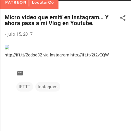
Micro video que emití en Instagram... Y
ahora pasa a mi Vlog en Youtube.
-
julio 15, 2017
http://ift.tt/2cdsd32 via Instagram http://ift.tt/2t2vEQW
IFTTT
Instagram
C
o
m
e