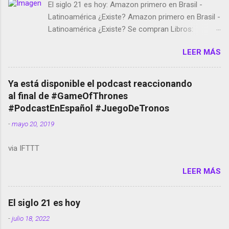
El siglo 21 es hoy: Amazon primero en Brasil -
Latinoamérica ¿Existe? Amazon primero en Brasil -
Latinoamérica ¿Existe? Se compran Libros:
Amazon llega a Colombia y Argentina Habrá 5a
LEER MÁS
temporada de Black Mirror Twitter deja de verificar
cuentas Responden los fotógrafos Brian May y el
copyright en Instagram Música y vídeo selfies en la
Ya está disponible el podcast reaccionando
red social Riddley Scott saca a Kevin Spacey de su
al final de #GameOfThrones
película Francisco regaña a los que usan el
#PodcastEnEspañol #JuegoDeTronos
smartphone en sus misas La serie de la Tierra
-
mayo 20, 2019
Media GoBee - StartUp de bicicletas de alquiler
Stop Motion en Instagram Vodafone: me siento
via IFTTT
tumbado. Amazon Music: Chingo yo, chingas tu...
http://amzn.to/2z1UkPK Wifi en el avión #Jpod17
LEER MÁS
Live Photos en Google Photos Llegando Partimos
Dictados en Android El tamaño y su importancia...
El siglo 21 es hoy
-
julio 18, 2022