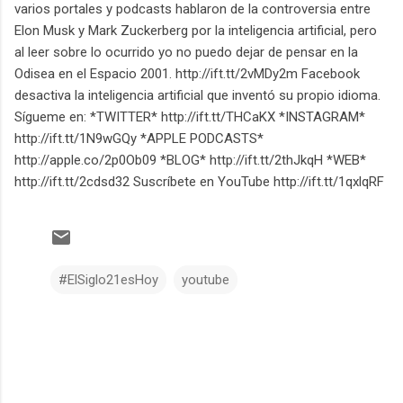
varios portales y podcasts hablaron de la controversia entre
Elon Musk y Mark Zuckerberg por la inteligencia artificial, pero
al leer sobre lo ocurrido yo no puedo dejar de pensar en la
Odisea en el Espacio 2001. http://ift.tt/2vMDy2m Facebook
desactiva la inteligencia artificial que inventó su propio idioma.
Sígueme en: *TWITTER* http://ift.tt/THCaKX *INSTAGRAM*
http://ift.tt/1N9wGQy *APPLE PODCASTS*
http://apple.co/2p0Ob09 *BLOG* http://ift.tt/2thJkqH *WEB*
http://ift.tt/2cdsd32 Suscríbete en YouTube http://ift.tt/1qxlqRF
#ElSiglo21esHoy
youtube
C
o
m
e