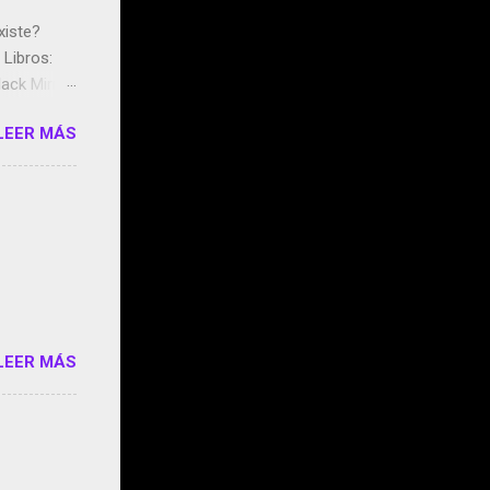
xiste?
Libros:
ack Mirror
n May y el
LEER MÁS
ddley
s que usan
 StartUp
e siento
o/2z1UkPK
do
LEER MÁS