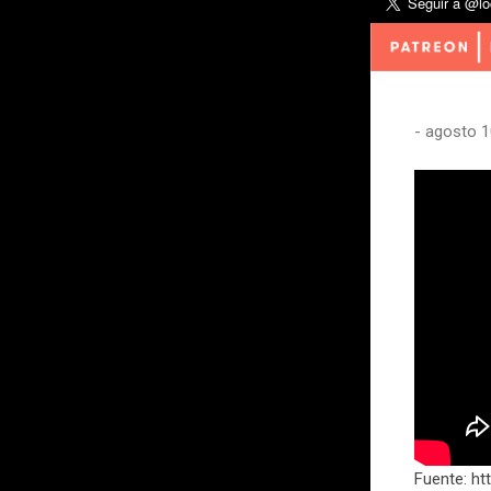
-
agosto 1
Fuente: ht