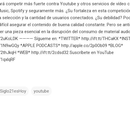
ará competir más fuerte contra Youtube y otros servicios de vídeo 
usic, Spotify y seguramente más. ¿Su fortaleza en esta competició
la selección y la cantidad de usuarios conectados. ¿Su debilidad? Pod
 difícil asegurar el contenido de buena calidad constante. Pero se ant
ser una pieza esencial en la disrupción del consumo de material audio
t.tt/2uKoLDK ———— Sígueme en: *TWITTER* http://ift.tt/THCaKX *I
t.tt/1N9wGQy *APPLE PODCASTS* http://apple.co/2p0Ob09 *BLOG*
.tt/2thJkqH *WEB* http://ift.tt/2cdsd32 Suscríbete en YouTube
tt/1qxlqRF
lSiglo21esHoy
youtube