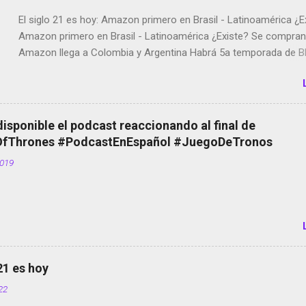
El siglo 21 es hoy: Amazon primero en Brasil - Latinoamérica ¿E
Amazon primero en Brasil - Latinoamérica ¿Existe? Se compran 
Amazon llega a Colombia y Argentina Habrá 5a temporada de Bl
Twitter deja de verificar cuentas Responden los fotógrafos Bria
copyright en Instagram Música y vídeo selfies en la red social Ri
Scott saca a Kevin Spacey de su película Francisco regaña a lo
el smartphone en sus misas La serie de la Tierra Media GoBee -
disponible el podcast reaccionando al final de
de bicicletas de alquiler Stop Motion en Instagram Vodafone: m
Thrones #PodcastEnEspañol #JuegoDeTronos
tumbado. Amazon Music: Chingo yo, chingas tu... http://amzn.t
2019
Wifi en el avión #Jpod17 Live Photos en Google Photos Llegan
Partimos Dictados en Android El tamaño y su importancia...
 21 es hoy
022