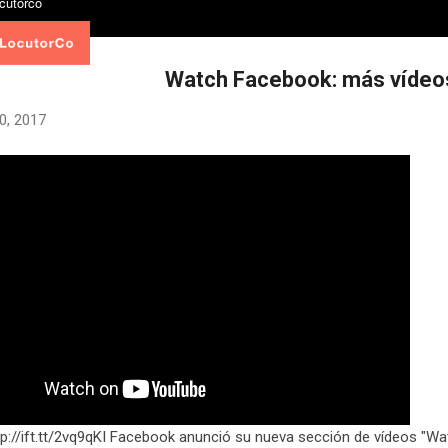
Watch Facebook: más vídeo
0, 2017
tp://ift.tt/2vq9qKI Facebook anunció su nueva sección de vídeos "Wat