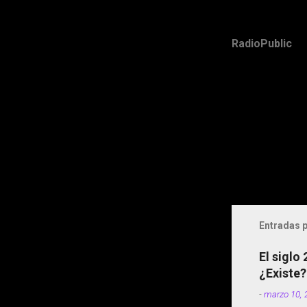
RadioPublic
Entradas p
El siglo
¿Existe?
-
marzo 10, 