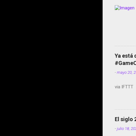
Ya está 
#GameOf
-
mayo 20, 
via IFTTT
El siglo
-
julio 18, 2