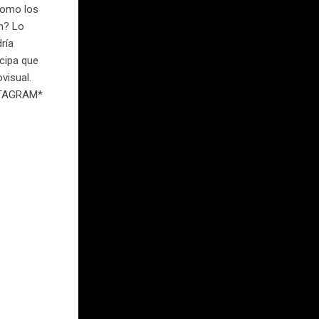
como los
n? Lo
ría
icipa que
visual.
NSTAGRAM*