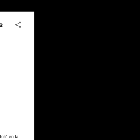
s
ch" en la