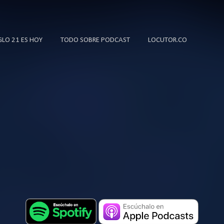
Ir al contenido principal
IGLO 21 ES HOY
TODO SOBRE PODCAST
LOCUTOR.CO