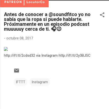
Antes de conocer a @soundfitco yo no
sabía que la ropa si puede hablarte.
Próximamente en un episodio podcast
muuuuuy cerca de ti. 🎧😉
-
octubre 08, 2017
http://ift.tt/2cdsd32 via Instagram http://ift.tt/2y3BJSC
IFTTT
Instagram
C
o
m