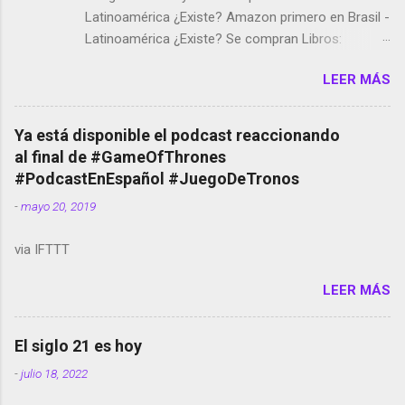
Latinoamérica ¿Existe? Amazon primero en Brasil -
Latinoamérica ¿Existe? Se compran Libros:
Amazon llega a Colombia y Argentina Habrá 5a
LEER MÁS
temporada de Black Mirror Twitter deja de verificar
cuentas Responden los fotógrafos Brian May y el
copyright en Instagram Música y vídeo selfies en la
Ya está disponible el podcast reaccionando
red social Riddley Scott saca a Kevin Spacey de su
al final de #GameOfThrones
película Francisco regaña a los que usan el
#PodcastEnEspañol #JuegoDeTronos
smartphone en sus misas La serie de la Tierra
-
mayo 20, 2019
Media GoBee - StartUp de bicicletas de alquiler
Stop Motion en Instagram Vodafone: me siento
via IFTTT
tumbado. Amazon Music: Chingo yo, chingas tu...
http://amzn.to/2z1UkPK Wifi en el avión #Jpod17
LEER MÁS
Live Photos en Google Photos Llegando Partimos
Dictados en Android El tamaño y su importancia...
El siglo 21 es hoy
-
julio 18, 2022