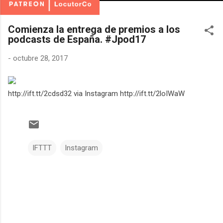
Comienza la entrega de premios a los
podcasts de España. #Jpod17
-
octubre 28, 2017
http://ift.tt/2cdsd32 via Instagram http://ift.tt/2loIWaW
IFTTT
Instagram
C
o
m
e