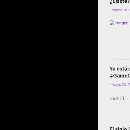
¿Existe?
-
marzo 10, 
Ya está 
#GameOf
-
mayo 20, 
via IFTTT
El siglo