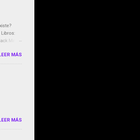
xiste?
Libros:
ack Mirror
n May y el
LEER MÁS
ddley
s que usan
 StartUp
e siento
o/2z1UkPK
do
LEER MÁS