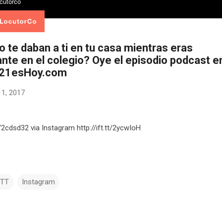
 te daban a ti en tu casa mientras eras
ante en el colegio? Oye el episodio podcast e
o21esHoy.com
11, 2017
tt/2cdsd32 via Instagram http://ift.tt/2ycwIoH
TTT
Instagram