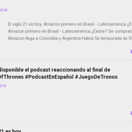
2018
El siglo 21 es hoy: Amazon primero en Brasil - Latinoamérica ¿E
Amazon primero en Brasil - Latinoamérica ¿Existe? Se compran 
Amazon llega a Colombia y Argentina Habrá 5a temporada de Bl
Twitter deja de verificar cuentas Responden los fotógrafos Bria
copyright en Instagram Música y vídeo selfies en la red social Ri
Scott saca a Kevin Spacey de su película Francisco regaña a lo
el smartphone en sus misas La serie de la Tierra Media GoBee -
disponible el podcast reaccionando al final de
de bicicletas de alquiler Stop Motion en Instagram Vodafone: m
Thrones #PodcastEnEspañol #JuegoDeTronos
tumbado. Amazon Music: Chingo yo, chingas tu... http://amzn.t
2019
Wifi en el avión #Jpod17 Live Photos en Google Photos Llegan
Partimos Dictados en Android El tamaño y su importancia...
 21 es hoy