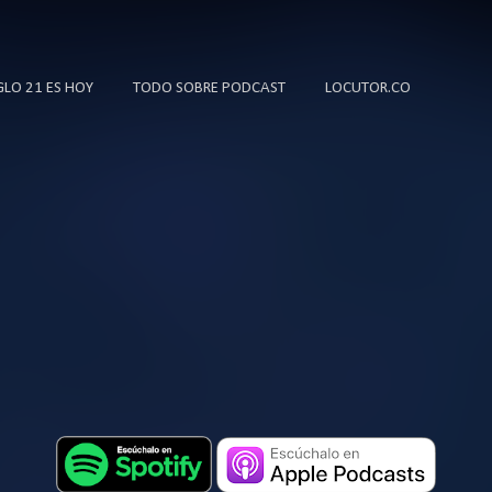
Ir al contenido principal
IGLO 21 ES HOY
TODO SOBRE PODCAST
LOCUTOR.CO