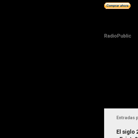
RadioPublic
Entradas p
El siglo