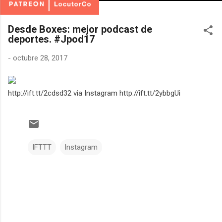
Desde Boxes: mejor podcast de
deportes. #Jpod17
-
octubre 28, 2017
http://ift.tt/2cdsd32 via Instagram http://ift.tt/2ybbgUi
IFTTT
Instagram
C
o
m
e