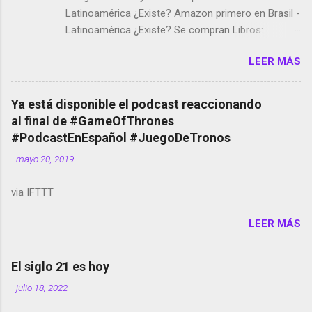
Latinoamérica ¿Existe? Amazon primero en Brasil -
Latinoamérica ¿Existe? Se compran Libros:
Amazon llega a Colombia y Argentina Habrá 5a
LEER MÁS
temporada de Black Mirror Twitter deja de verificar
cuentas Responden los fotógrafos Brian May y el
copyright en Instagram Música y vídeo selfies en la
Ya está disponible el podcast reaccionando
red social Riddley Scott saca a Kevin Spacey de su
al final de #GameOfThrones
película Francisco regaña a los que usan el
#PodcastEnEspañol #JuegoDeTronos
smartphone en sus misas La serie de la Tierra
-
mayo 20, 2019
Media GoBee - StartUp de bicicletas de alquiler
Stop Motion en Instagram Vodafone: me siento
via IFTTT
tumbado. Amazon Music: Chingo yo, chingas tu...
http://amzn.to/2z1UkPK Wifi en el avión #Jpod17
LEER MÁS
Live Photos en Google Photos Llegando Partimos
Dictados en Android El tamaño y su importancia...
El siglo 21 es hoy
-
julio 18, 2022