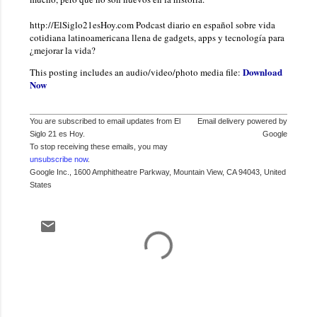
http://ElSiglo21esHoy.com Podcast diario en español sobre vida
cotidiana latinoamericana llena de gadgets, apps y tecnología para
¿mejorar la vida?
Download
This posting includes an audio/video/photo media file:
Now
You are subscribed to email updates from El
Email delivery powered by
Siglo 21 es Hoy.
Google
To stop receiving these emails, you may
unsubscribe now
.
Google Inc., 1600 Amphitheatre Parkway, Mountain View, CA 94043, United
States
C
o
m