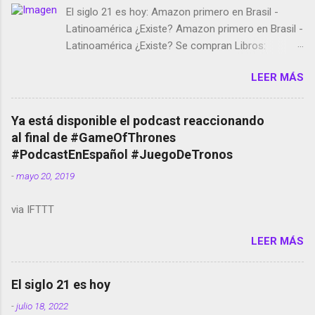
El siglo 21 es hoy: Amazon primero en Brasil -
Latinoamérica ¿Existe? Amazon primero en Brasil -
Latinoamérica ¿Existe? Se compran Libros:
Amazon llega a Colombia y Argentina Habrá 5a
LEER MÁS
temporada de Black Mirror Twitter deja de verificar
cuentas Responden los fotógrafos Brian May y el
copyright en Instagram Música y vídeo selfies en la
Ya está disponible el podcast reaccionando
red social Riddley Scott saca a Kevin Spacey de su
al final de #GameOfThrones
película Francisco regaña a los que usan el
#PodcastEnEspañol #JuegoDeTronos
smartphone en sus misas La serie de la Tierra
-
mayo 20, 2019
Media GoBee - StartUp de bicicletas de alquiler
Stop Motion en Instagram Vodafone: me siento
via IFTTT
tumbado. Amazon Music: Chingo yo, chingas tu...
http://amzn.to/2z1UkPK Wifi en el avión #Jpod17
LEER MÁS
Live Photos en Google Photos Llegando Partimos
Dictados en Android El tamaño y su importancia...
El siglo 21 es hoy
-
julio 18, 2022